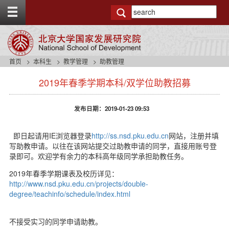
T
o
g
g
l
e
首页
本科生
教学管理
助教管理
t
s
o
2019年春季学期本科/双学位助教招募
i
p
d
b
e
a
发布日期：2019-01-23 09:53
n
r
a
v
即日起请用IE浏览器登录
http://ss.nsd.pku.edu.cn
网站，注册并填
b
写助教申请。以往在该网站提交过助教申请的同学，直接用账号登
a
录即可。欢迎学有余力的本科高年级同学承担助教任务。
c
2019年春季学期课表及校历详见：
k
http://www.nsd.pku.edu.cn/projects/double-
g
degree/teachinfo/schedule/index.html
r
o
u
不接受实习的同学申请助教。
n