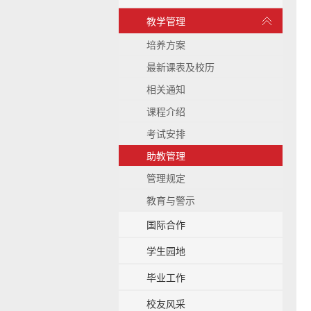
b
展
教学管理
a
开
c
/
培养方案
k
收
g
最新课表及校历
起
r
相关通知
o
u
课程介绍
n
考试安排
d
助教管理
管理规定
教育与警示
国际合作
学生园地
毕业工作
校友风采