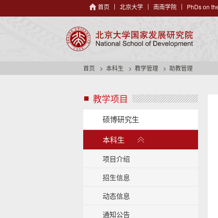
首页
北京大学
南南学院
PhDs on the
首页
本科生
教学管理
助教管理
教学项目
s
i
d
硕博研究生
e
展
n
本科生
开
a
/
v
项目介绍
h
收
e
招生信息
起
a
动态信息
d
e
通知公告
r