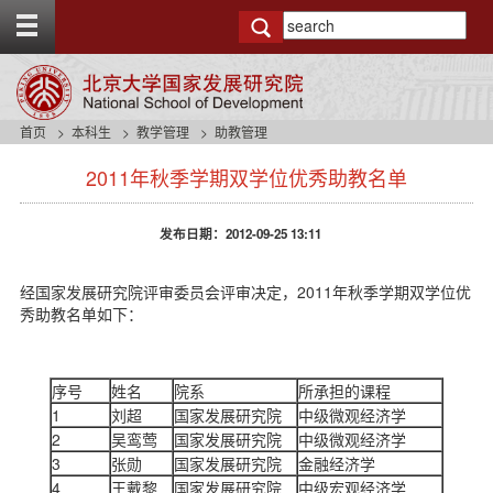
T
o
g
g
l
e
首页
本科生
教学管理
助教管理
t
s
o
2011年秋季学期双学位优秀助教名单
i
p
d
b
e
a
发布日期：2012-09-25 13:11
n
r
a
v
经国家发展研究院评审委员会评审决定，2011年秋季学期双学位优
b
秀助教名单如下：
a
c
k
序号
姓名
院系
所承担的课程
g
1
刘超
国家发展研究院
中级微观经济学
r
2
吴鸾莺
国家发展研究院
中级微观经济学
o
u
3
张勋
国家发展研究院
金融经济学
n
4
王戴黎
国家发展研究院
中级宏观经济学