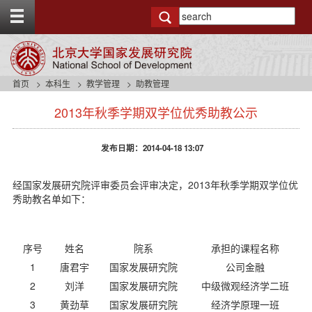
T
o
g
g
l
e
首页
本科生
教学管理
助教管理
t
s
o
2013年秋季学期双学位优秀助教公示
i
p
d
b
e
a
发布日期：2014-04-18 13:07
n
r
a
v
经国家发展研究院评审委员会评审决定，2013年秋季学期双学位优
b
秀助教名单如下：
a
c
k
序号
姓名
院系
承担的课程名称
g
r
1
唐君宇
国家发展研究院
公司金融
o
2
刘洋
国家发展研究院
中级微观经济学二班
u
3
黄劲草
国家发展研究院
经济学原理一班
n