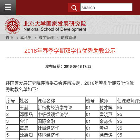
T
o
g
g
l
e
首页
本科生
教学管理
助教管理
t
s
o
2016年春季学期双学位优秀助教公示
i
p
d
b
e
a
发布日期：2016-09-18 17:22
n
r
a
v
经国家发展研究院评审委员会评审决定，2016年春季学期双学位优
b
秀助教名单如下：
a
c
序号
姓名
课程名称
班号
教师
任课教师评
k
1
王赫
新结构经济学导论
01
付才辉
95
g
2
邓家品
中级微观经济学
01
雷晓燕
95
r
3
金洋
国际金融
01
余淼杰
95
o
4
童晨
计量经济学
01
黄卓
95
u
5
沈惠知
环境经济学
01
徐晋涛
95
n