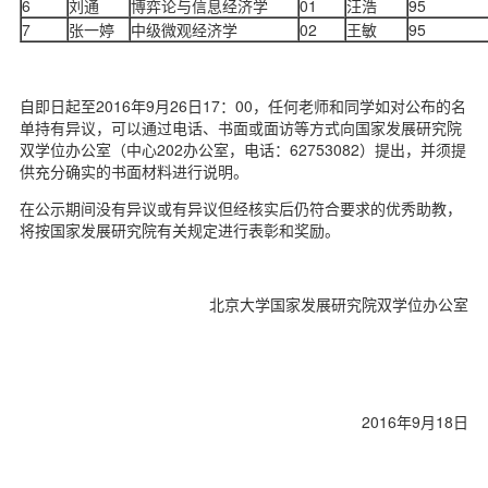
6
刘通
博弈论与信息经济学
01
汪浩
95
d
7
张一婷
中级微观经济学
02
王敏
95
自即日起至2016年9月26日17：00，任何老师和同学如对公布的名
单持有异议，可以通过电话、书面或面访等方式向国家发展研究院
双学位办公室（中心202办公室，电话：62753082）提出，并须提
供充分确实的书面材料进行说明。
在公示期间没有异议或有异议但经核实后仍符合要求的优秀助教，
将按国家发展研究院有关规定进行表彰和奖励。
北京大学国家发展研究院双学位办公室
2016年9月18日