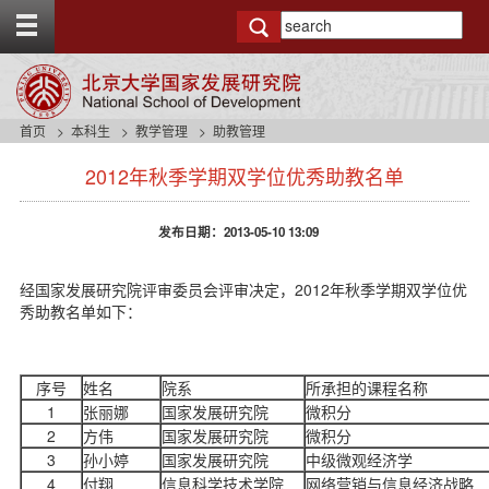
T
o
g
g
l
e
首页
本科生
教学管理
助教管理
t
s
o
2012年秋季学期双学位优秀助教名单
i
p
d
b
e
a
发布日期：2013-05-10 13:09
n
r
a
v
经国家发展研究院评审委员会评审决定，2012年秋季学期双学位优
b
秀助教名单如下：
a
c
k
序号
姓名
院系
所承担的课程名称
g
1
张丽娜
国家发展研究院
微积分
r
2
方伟
国家发展研究院
微积分
o
u
3
孙小婷
国家发展研究院
中级微观经济学
n
4
付翔
信息科学技术学院
网络营销与信息经济战略