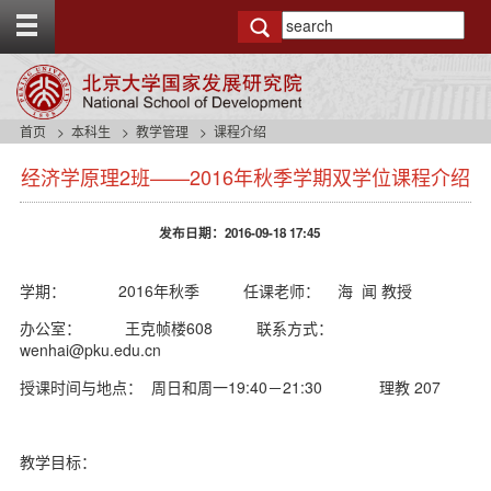
T
o
g
g
l
e
首页
本科生
教学管理
课程介绍
t
s
o
经济学原理2班——2016年秋季学期双学位课程介绍
i
p
d
b
e
a
发布日期：2016-09-18 17:45
n
r
a
v
学期： 2016年秋季 任课老师： 海 闻 教授
b
办公室： 王克帧楼608 联系方式：
a
wenhai@pku.edu.cn
c
k
授课时间与地点： 周日和周一19:40－21:30 理教 207
g
r
o
u
教学目标：
n