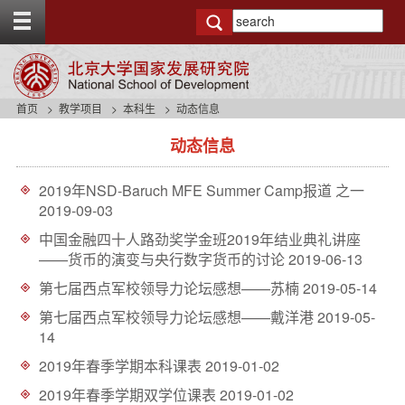
T
o
g
g
l
e
首页
教学项目
本科生
动态信息
t
s
o
动态信息
i
p
d
b
e
a
2019年NSD-Baruch MFE Summer Camp报道 之一
n
r
2019-09-03
a
v
中国金融四十人路劲奖学金班2019年结业典礼讲座
b
——货币的演变与央行数字货币的讨论
2019-06-13
a
第七届西点军校领导力论坛感想——苏楠
2019-05-14
c
k
第七届西点军校领导力论坛感想——戴洋港
2019-05-
g
14
r
o
2019年春季学期本科课表
2019-01-02
u
2019年春季学期双学位课表
2019-01-02
n