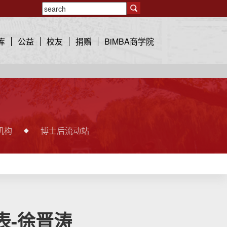
库
公益
校友
捐赠
BiMBA商学院
机构
博士后流动站
表-徐晋涛