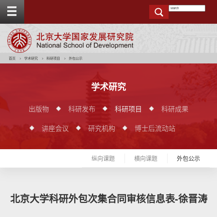
T
o
g
g
e
t
o
p
b
a
r
首页
学术研究
科研项目
外包公示
学术研究
出版物
科研发布
科研项目
科研成果
讲座会议
研究机构
博士后流动站
纵向课题
横向课题
外包公示
北京大学科研外包次集合同审核信息表-徐晋涛