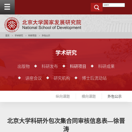
T
o
g
g
e
t
o
p
b
a
r
首页
学术研究
科研项目
外包公示
学术研究
出版物
科研发布
科研项目
科研成果
讲座会议
研究机构
博士后流动站
纵向课题
横向课题
外包公示
北京大学科研外包次集合同审核信息表—徐晋
涛