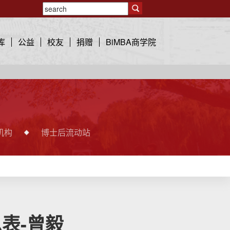
库
公益
校友
捐赠
BiMBA商学院
机构
博士后流动站
表-曾毅