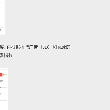
度
,
再根据招聘广告（
JD
）和
Task
的
暴露指数。