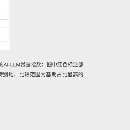
业
的
AI-LLM
暴露指数；图中红色标注部
。特别地，比较范围为基期占比最高的