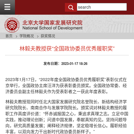
T
o
g
g
l
e
首页
学院概况
获奖情况
t
s
o
林毅夫教授获“全国政协委员优秀履职奖”
i
p
d
b
e
a
发布日期：2023-01-17 18:26
n
r
a
v
2023年1月17日，“2022年度全国政协委员优秀履职奖”表彰仪式在
b
京举行，全国政协主席汪洋为获表彰委员颁奖。全国政协常委、经
a
济委员会副主任林毅夫作为受表彰者之一获此年度表彰。
c
林毅夫教授现同时任北大国家发展研究院名誉院长、新结构经济学
k
研究院院长、南南合作与发展学院院长。颁奖词对林毅夫教授的履
g
职工作高度评价道：“怀赤诚报国之心，秉追求真理之志。立足中国
r
实践，推动理论创新；问道中国发展，奉献真知灼见。坚持问题导
o
向，研究高质量发展；阐释经济规律，坚定稳增长信心。履职经验
u
丰富，以双向发力干出新时代政协委员新样子。”
n