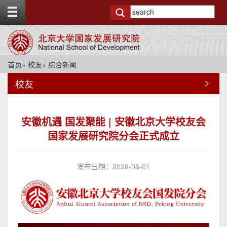
T
o
g
g
l
e
首页
»
校友
» 综合新闻
t
o
校友
p
b
a
r
安徽机遇 国发聚能 | 安徽北京大学校友会
国家发展研究院分会正式成立
发布日期：2026-06-01