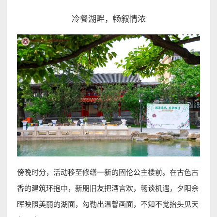
冷餐湖畔，畅叙情浓
傍晚时分，活动移至修缮一新的固伦公主楼前。在古色古
香的建筑环抱中，新朋旧友把酒言欢，畅谈机遇，夕阳余
晖映照美丽的湖面，勾勒出温馨画面，不知不觉抬头见天