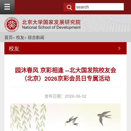
T
o
g
g
l
e
首页
»
校友
» 综合新闻
t
o
校友
p
b
a
r
园沐春风 京彩相逢 --北大国发院校友会
（北京）2026京彩会员日专属活动
发布日期：2026-06-02