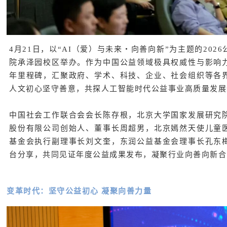
4月21日，以“AI（爱）与未来・向善向新”为主题的20
院承泽园校区举办。作为中国公益领域极具权威性与影响
年里程碑，汇聚政府、学术、科技、企业、社会组织等各
人文初心坚守善意，共探人工智能时代公益事业高质量发展
中国社会工作联合会会长陈存根，北京大学国家发展研究
股份有限公司创始人、董事长周超男，北京嫣然天使儿童
基金会执行副理事长刘文奎，东润公益基金会理事长孔东
台分享，共同见证年度公益成果发布，凝聚行业向善向新合
变革时代：坚守公益初心 凝聚向善力量