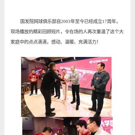
国发院网球俱乐部自
2003
年至今已经成立
17
周年，
现场播放的精彩回顾短片，令在场的人再次重温了这个大
家庭中的点点滴滴，感动、温暖、充满活力
！