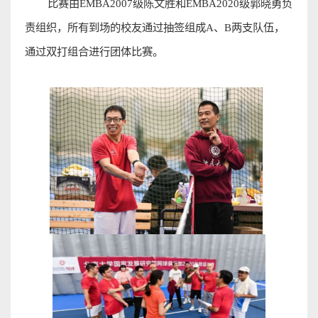
比赛由
EMBA2007
级陈文胜和
EMBA2020
级郭晓勇负
责组织，所有到场的校友通过抽签组成
A
、
B
两支队伍，
通过双打组合进行团体比赛
。