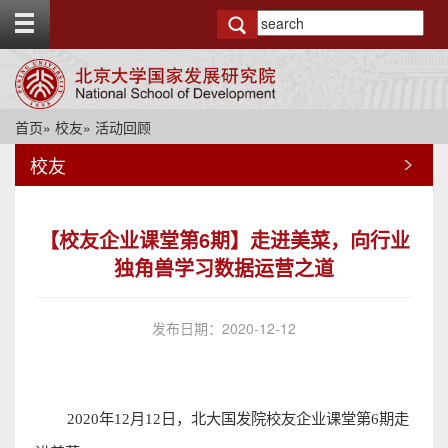
T
o
g
g
l
e
首页
»
校友
» 活动回顾
t
o
校友
p
b
a
r
【校友企业课堂第6期】走进美菜，向行业
独角兽学习数据运营之道
发布日期：2020-12-12
2020
年
12
月
12
日，北大国发院校友企业课堂第
6
期走