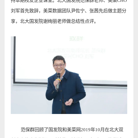
持本期校友企业课堂。北大国发院范保群老师、美菜
CHO
刘军首先致辞，美菜数据团队尹佐宁、张茜先后做主题分
享，北大国发院谢绚丽老师做总结性点评
。
范保群回顾了国
发院和美菜网
2019
年
10
月在北大双