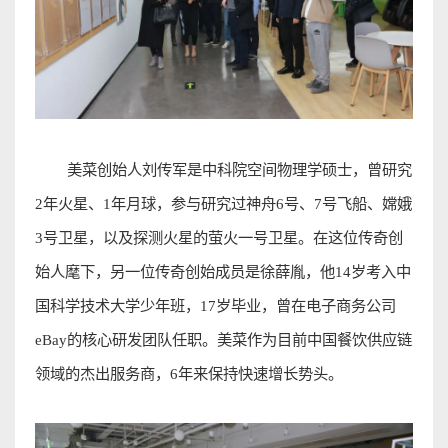
美菜创始人刘传军是中科院空间物理学硕士，曾研究
2
年火星、
1
年月球，参与研究过神舟
6
号、
7
号飞船、嫦娥
3
号卫星，以及探测火星的萤火一号卫星。在这位传奇创
始人麾下，另一位传奇创始成员是徐薛胤，他
14
岁考入中
国科学技术大学少年班，
17
岁毕业，曾在电子商务公司
eBay
的核心研发团队任职。美菜作为目前中国餐饮供应
链
领域
的杰出服务商，
6
年来保持快速增长势头
。