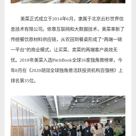
美菜正式成立于
2014
年
6
月，隶属于北京云杉世界信
息技术有限公司。依靠互联网和大数据技术，美菜革新了
传统餐饮原材料供应链，从农田到餐桌形成了
“
两端一链
一
平台
”
的商业模式，让买菜、卖菜的两端客户高效无
忧。
2018
年美菜入选
PitchBook
全球
16
家独角兽榜单，今
年
8
月在《
2020
胡润全球独角兽活跃投资机构百强榜》上
排名第
35
位
。