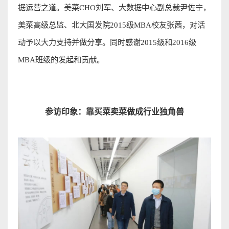
据运营之道。美菜
CHO
刘军、大数据中心副总裁尹佐宁，
美菜高级总监、北大国发院
2015
级
MBA
校友张茜，对活
动予以大力支持并做分享。同时感谢
2015
级和
2016
级
MBA
班级的发起和贡献
。
参访印象：靠买菜卖菜做成行业独角
兽