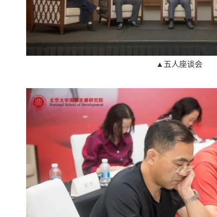
▲
五人座谈
会