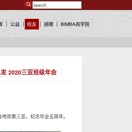
库
公益
校友
捐赠
BiMBA商学院
发 2020三亚班级年会
各地欢聚三亚，纪念毕业五周年
。