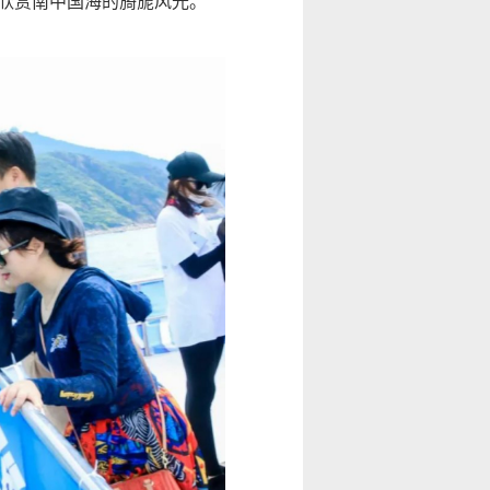
欣赏南中国海的旖旎风光
。