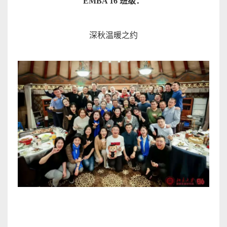
EMBA 16
班级
：
深秋温暖之
约