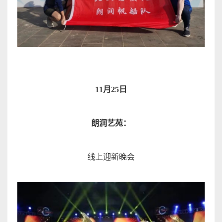
11
月
25
日
朗润艺苑
：
线上迎新晚
会