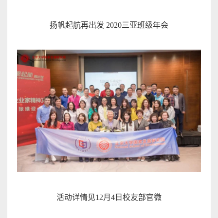
扬帆起航再出发
2020
三亚班级年
会
活动详情见
12
月
4
日校友
部官
微