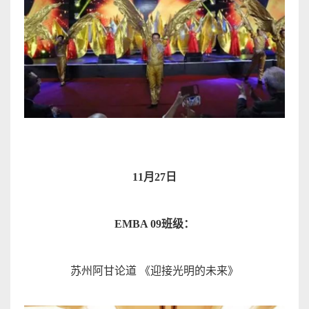
11
月
27
日
EMBA 09
班级
：
苏州阿甘论道
《迎接光明的未来
》