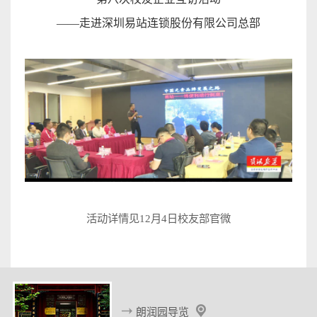
——
走进深圳易站连锁股份有限公司总
部
活动详情见
12
月
4
日校友
部官
微
朗润园导览