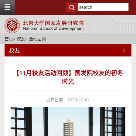
T
o
g
g
l
e
首页
»
校友
» 活动回顾
t
o
校友
p
b
a
r
【11月校友活动回顾】国发院校友的初冬
时光
发布日期：2020-12-01