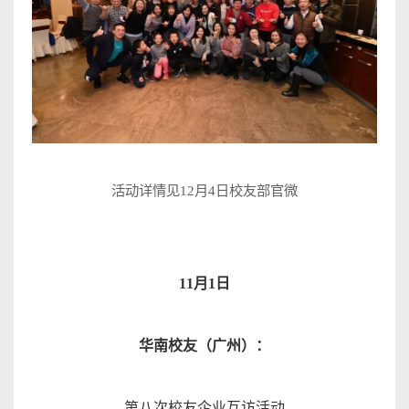
活动详情见
12
月
4
日校友
部官
微
11
月
1
日
华南校友（广州）
：
第八次校友企业互访活
动