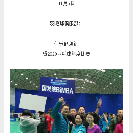
11
月
5
日
羽毛球俱乐部
：
俱乐部迎新
暨
2020
羽毛球年度比
赛