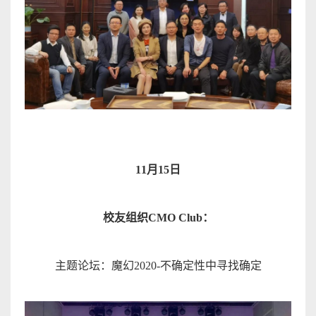
11
月
15
日
校友组织
CMO Club
：
主题论坛：魔幻
2020-
不确定性中寻找确
定