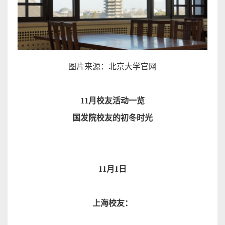
图片来源：北京大学官
网
11
月校友活动一
览
国发院校友
的初冬时
光
11
月
1
日
上海校友
：