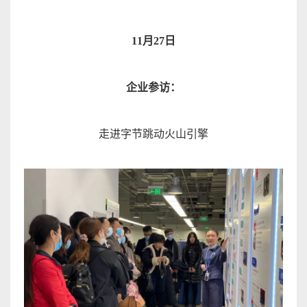
11
月
27
日
企业参访
：
走进字节跳动火山引
擎