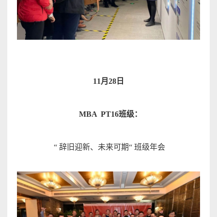
11
月
28
日
MBA
PT16
班级
：
“
辞旧迎新
、未来可期
“
班级年
会