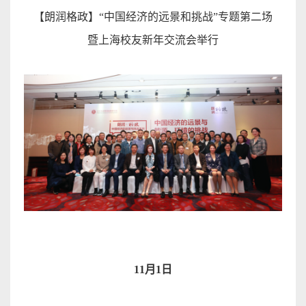
【朗润格政】
“
中国经济的远景和挑战
”
专题第二
场
暨上海校友新年交流会举
行
11
月
1
日