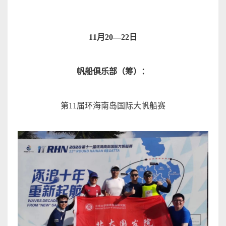
11
月
20—22
日
帆船俱乐部（筹）
：
第
11
届环海南岛国际大帆船
赛