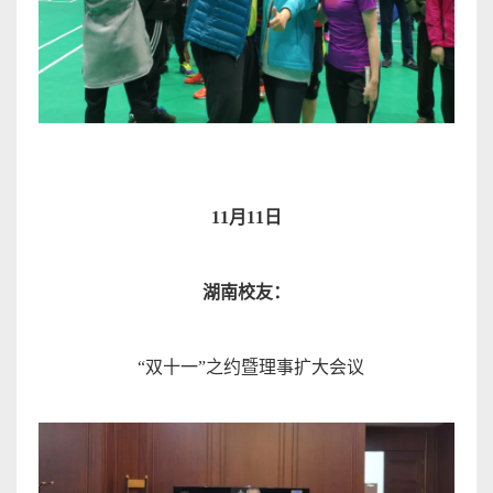
11
月
11
日
湖南校友
：
“
双十一
”
之约暨理事扩大会
议