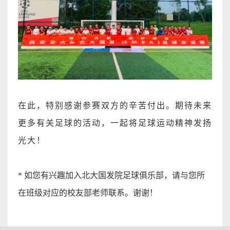
在此，特别感谢参赛双方的
辛苦付出。期待未来
更多有关足球的活动，一起将足球运动精神发扬
光大！
*
如您有兴趣加入北大国发院足球俱乐部，请与您所
在班级对应的校友部老师联系。谢谢
！