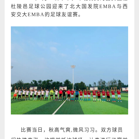
杜陵邑足球公园迎来了北大国发院EMBA与西
安交大EMBA的足球友谊赛。
比赛当日，秋高气爽
,
微风习习。双方球员