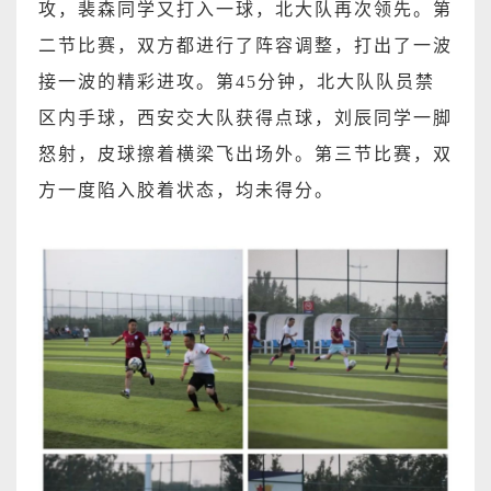
攻，裴森同学又打入一球，北大队再次领先。第
二节比赛，双方都进行了阵容调整，打出了一波
接一波的精彩进攻。第
45
分钟，北大队队员禁
区内手球，西安交大队获得点球，刘辰同学一脚
怒射，皮球擦着横梁飞出场外。第三节比赛，双
方一度陷入胶着状态，均未得分
。