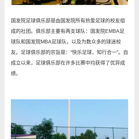
国
发院足球
俱乐部是由
国发院所有
热爱足球的校友组
成的社团。俱乐部主要有两支球队：
国发院
EMBA
足
球队和国发院
MBA
足球队，以及为数众多的球迷校
友。足球俱乐部的宗旨是：
“
快乐足球，知行合一
”
。自
成立以来，足球俱乐部在许多比赛中均获得了优异成
绩。