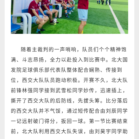
随着主裁判的一声哨响，队员们个个精神饱
满、斗志昂扬，全力以赴投入到比赛中。北大国
发院足球俱乐部代表队整体配合娴熟、
传接到
位
，西交大队队员跑动积极。开赛不久，北大队
前锋林强同学接到武雪松同学妙传，迅速插上，
撕开了西交大队的后防线，先拔头筹。比分落后
的西交大队并不气馁，通过短传配合由刘辰同学
一记远射破门得分，扳回一球。第一节比赛结束
前，北大队利用西交大队失误，由刘昊宇同学助