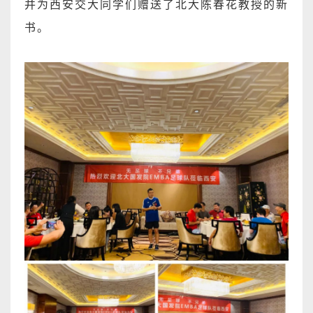
并为西安交大同学们赠送了北大陈春花教授的新
书。