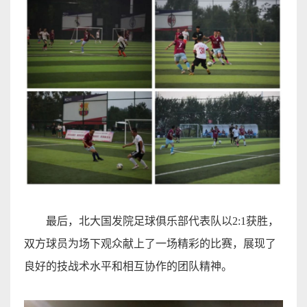
最后，北大国发院足球俱乐部代表队以
2:1
获胜，
双方球员为场下观众献上了一场精彩的比赛，展现了
良好的技战术水平和相互协作的团队精神
。