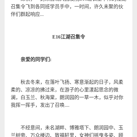
召集令飞到各同班学员手中，一时间，
许久未聚的
伙
伴们群起响应
...
E16
江湖召集
令
亲爱的同学们
:
秋去冬来，在落叶飞扬、寒意渐起的日子，风柔
柔
的、
凉凉
的拂过来，在游子的心里漾起思念的微
澜，白玉兰、秋海棠，朗润园的一草一木，似乎对你
我挥一挥手，发出了召唤
....
不经意间，未名湖畔、博雅塔下、朗润园中、玉
兰树旁、万众楼边、
致福轩里
，女神们摇曳多姿、顾