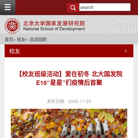
T
o
g
g
l
e
首页
»
校友
» 活动回顾
t
o
校友
p
b
a
r
【校友班级活动】爱在初冬 北大国发院
E16“星星”们疫情后首聚
发布日期：2020-11-20