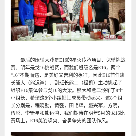
最后的压轴大戏是
E16
的星火传承项目，戈壁挑战
赛。明年是戈
16
挑战赛，而我们班级名是
E16
，两个
“16”
不期而遇，是美好又吉利的象征，因此
E16
首
任班
长熊大（熊运鸿）、副班长熊二（程凯）主动挑起了
组织
E16
集体参与
戈
16
的大梁。熊
大和熊二颁布
了
8
个
小组长，希望这
8
个小组把其成员带动起来。这
8
个组
长分别是，程晓勤，黄强，田艳辉，盛兴军，方明，
伍彤，
李箭星
和熊运鸿，我们期待在明年
5
月的戈
16
比
赛场上，
E16
英姿飒爽、奋勇争先的团队作风
。