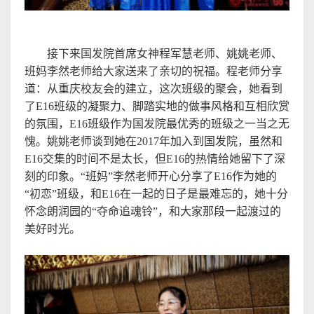
接下来
国发院首席
女神程军慧老师、姚姚老师、
班妈李然老师给大家送来了亲切的祝福。程老师分享
道：从重庆校友会的建立，这次班级的聚会，她看到
了
E16
班级的凝聚力、脚踏实地的做事风格和互相欣赏
的氛围，
E16
班级作为
国发院最
优秀的班级之一当之无
愧。姚姚老师谈到她在
2017
年加入到国发院，虽然和
E16
交集的时间不是太长，但
E16
的热情给她留下了深
刻的印象。
“
班妈
”
李然老师开心分享了
E16
作为她的
“
初恋
”
班级，和
E16
在一起的日子是最难忘的，她十分
怀念朗润园的
“
夺命追魂铃
”
，和大家那段一起渡过的
美好时光
。