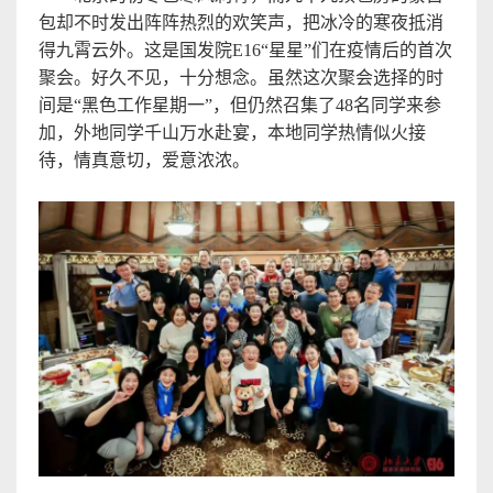
包却不时发出阵
阵
热烈的欢笑声，把冰冷的寒夜抵消
得九霄云外。这是
国发院
E16“
星星
”
们在疫情后的首次
聚会。好久不见，十分想念。虽然这次聚会选择的时
间是
“
黑色工作星期一
”
，但仍然召集了
48
名同学来参
加，外地同学千山万水赴宴，本地同学热情似火接
待，情真意切，爱意浓浓
。