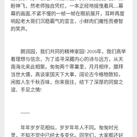
盼神飞，
然老师
独自凭栏，一本正经地摇曳着风
....
幕
幕的画面
,
不紧不慢的一帧一帧在眼前展开
，耳畔再度
响起老大哥们沉稳霸气的宣言，小鲜肉们魔性而睿智
的笑声
。
朗润园，我们共同的精神家园
! 2016
年，我们高举
着理想与信念，为了追寻深藏内心的诗与远方，从天
南海北来此相聚。匆匆两个寒暑里，月月相伴，膜拜
当世大儒，高谈家国天下大事，阔论古今格物致知，
闲叙人生千秋百味，你来我往，结下了深厚的同窗之
谊、手足之情
!
------
年年岁岁花相似，岁岁年年人不同。匆匆时光
里，不知不觉中已经太多变化。同学们，大家都还好