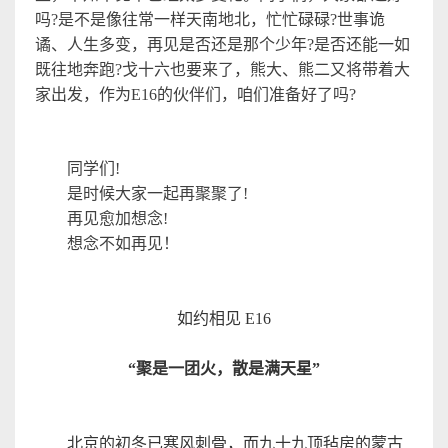
吗
?
是不是像往常一样天南地北，忙忙碌碌
?
世事诡
谲、人生多变，再见是否还是那个少年
?
是否还能一如
既往地奔跑
?
戈
十六也要来了，熊大、熊二又将带着大
家出发，作为
E16
的伙伴们，咱们准备好了吗
?
同学们
!
是时候大家一起再聚聚了
!
再见愈加想念
!
想念不如再见
！
如约相见 E16
“
聚是一团火，散是满天星
”
北京的
初冬已
寒风刺骨，而九十九顶毡房的蒙古