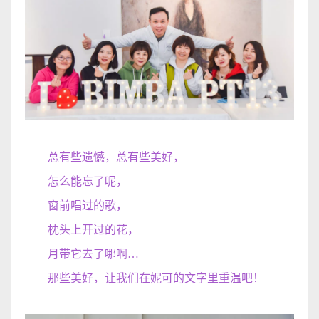
总有些遗憾，总有些美好
，
怎么能忘了呢
，
窗前唱过的歌
，
枕头上开过的花
，
月带它
去了哪啊
…
那些美好，让
我们在妮可
的文字里重温吧
！