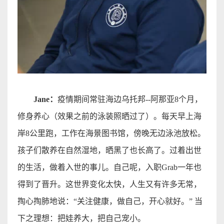
Jane
：
疫情期间常驻海边乌托邦
--
阿那亚
8
个月，
修身养心（效果之前的泳装照晒过了）。每天早上海
岸
8
公里跑，工作在海景图书馆，傍晚无边泳池放松。
孩子们散养在自然湿地，晒黑了也长高了。过着出世
的生活，做着入世的事儿。自己呢，入职
Grab
一年也
得到了晋升。这世界变化太快，人生又有许多无常，
掏心掏肺地说：
“
关注健康，做自己，开心就好。
”
当
下之理想：把娃养大，把自己宠小。