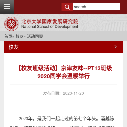
T
o
g
g
l
e
首页
»
校友
» 活动回顾
t
o
校友
p
b
a
r
【校友班级活动】京津友味--PT13班级
2020同学会温暖举行
发布日期：2020-11-20
2020
年，是我们一起走过的第七个年头。酒越陈