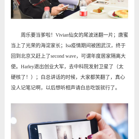
周乐要当爹啦！
Vivian
仙女的尾波迷翻一片；唐蜜
当上了光荣的海淀家长；
Isa
疫情期间被困武汉，终于
回到北京又赶上了
second wave
，可谓年度居家隔离大
使。
Harley
退出创业大军，去中科院发射卫星了（太
硬核了！）；白总讲话的时候，大家都笑翻了，真心
没人记笔记啊，以后想听相声请白总吃饭就行了
。