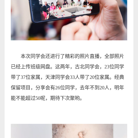
本次同学会还进行了精彩的照片直播，全部照片
已经上传
班级网盘
。这两年，古北同学会，
23
位同学
带了
37
位家属，天津同学会
33
人带了
20
位家属。经典
保留项目，分享会有
26
位同学，去年不到
20
人，明年
能不能超过
50
呢，期待下次聚哟。