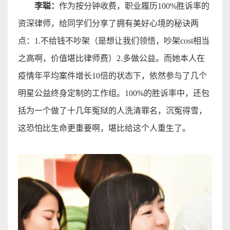
李聪：
作为按分钟收费，职业履历
100%
胜诉率的
资深律师，给同学们分享了拥有美好心境的秘诀两
点：
1.
不给钱不吵架（是想让我们领悟，吵架
cost
相当
之
高啊，价值堪比律师费）
2.
多做公益。而她本人在
疫情年平均案件增长
10
倍的状态下，依然参与了几个
明星公益终身定制的工作组。
100%
的胜诉率中，还包
括为一个做了十几年冤狱的人洗清罪名，沉冤得雪，
这恐怕比生命更重要啊，堪比给这个人重生了
。