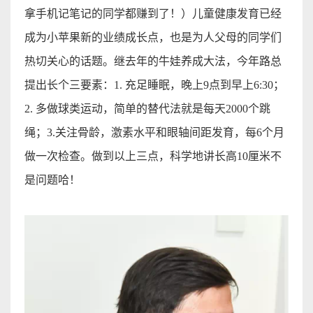
拿
手机记笔记的同学都赚到了！）儿童健康发育已经
成为小苹果新的业绩成长点，也是为人父母的同学们
热切关心的话题。继去年的牛娃养成大法，今年路总
提出长个三要素：
1.
充足睡眠，晚上
9
点到早上
6:30
；
2.
多做球类运动，简单的替代法就是每天
2000
个跳
绳；
3.
关注骨龄，激素水平和眼轴间距发育，每
6
个月
做一次检查。做到以上三点，科学地讲长高
10
厘米不
是问题哈
！