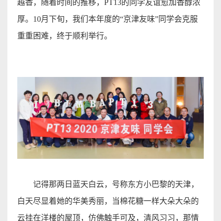
越香，随着时间的推移，
PT13
的同学友谊愈加香醇浓
厚。
10
月下旬，我们本年度的
“
京津友味
”
同学会克服
重重困难，终于顺利举行
。
记得那两日蓝天白云，号称东方小巴黎的天津，
白天尽显着她的华美秀丽，当棉花糖一样
大朵大朵
的
云挂在洋楼的屋顶，仿佛触手可及，清风习习，那情