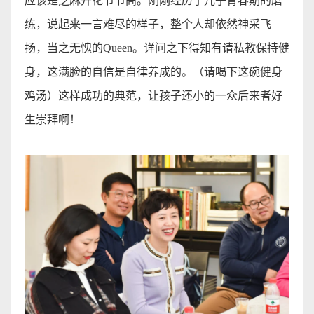
应该是芝麻开花节节高。刚刚经历了儿子青春期的磨
练，说起来一言难尽的样子，整个人却依然神采飞
扬，当之无愧的
Queen
。详问之下得知有请
私教保持
健
身，这满脸的自信是自律养成的。（请喝下这碗健身
鸡汤）这样成功的典范，让孩子还小的
一众后
来者好
生崇拜啊！