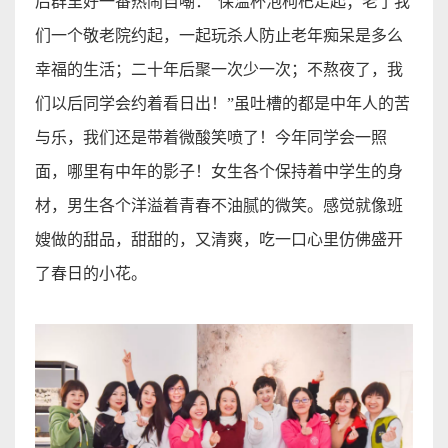
后群里好一番热闹自嘲：
“
保温杯泡枸杞走起；老了我
们一个敬老院约起，一起玩杀人防止老年痴呆是多么
幸福的生活；二十年后聚一次少一次；不熬夜了，我
们以后同学会约着看日出！
”
虽吐槽
的都是中年人的苦
与乐，我们还是带着微
酸笑喷
了！今年同学会
一
照
面，哪里有中年的影子！女生各个保持着中学生的身
材，男生各个洋溢着青春不油腻的微笑。感觉就像班
嫂做的甜品，甜甜的，又清爽，吃一口心里仿佛盛开
了春日的小花
。