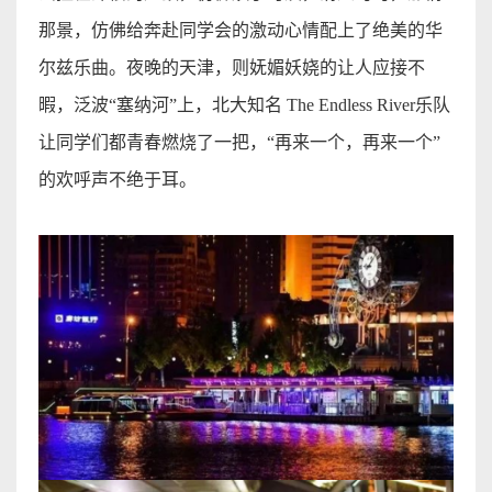
那景，仿佛给奔赴同学会的激动心情配上了绝美的华
尔兹乐曲。夜晚的天津，则妩媚妖娆的让人应接不
暇，泛波
“
塞纳河
”
上，北大知名
The Endless River
乐队
让同学们都青春燃烧了一把，
“
再来一个，再来一个
”
的欢呼声不绝于耳
。