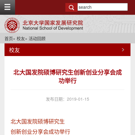
T
o
g
g
l
e
首页
»
校友
» 活动回顾
t
o
校友
p
b
a
r
北大国发院硕博研究生创新创业分享会成
功举行
发布日期：2019-01-15
北大国发院硕博研究生
创新创业分享会成功举行