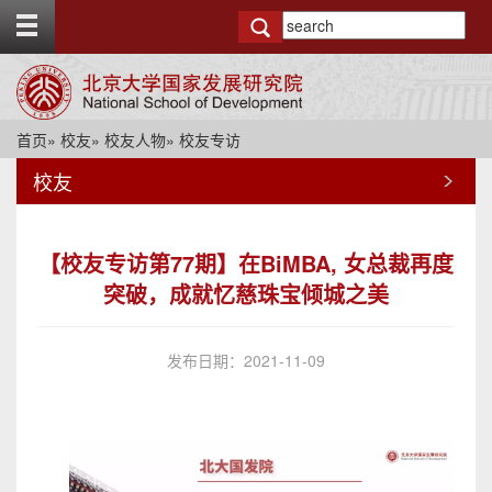
T
o
g
g
l
e
首页
»
校友
»
校友人物
» 校友专访
t
o
校友
p
b
a
r
【校友专访第77期】在BiMBA, 女总裁再度
突破，成就忆慈珠宝倾城之美
发布日期：2021-11-09