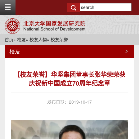
T
o
g
g
l
e
首页
»
校友
»
校友人物
» 校友荣誉
t
o
校友
p
b
a
r
【校友荣誉】华坚集团董事长张华荣荣获
庆祝新中国成立70周年纪念章
发布日期：2019-10-17