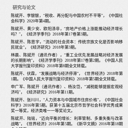
现任：
研究与论文
研究领域：
陈斌开、李银银，“税收、再分配与中国农村不平等”，《中国社
发展经济学、宏观经济学
会科学》
2020
年第
4
期。
陈斌开、黄少安、欧阳涤非，
“
房地产价格上涨能推动经济增长
教授课程：
吗？
”
，《经济学季刊》
2018
年第
17
卷第
3
期。
陈斌开、陈思宇，“流动的社会资本：传统宗族文化是否影响移
民就业”，《经济研究》
2018
年第
3
期。
林晨、陈斌开（通讯作者），“重工业优先发展战略对经济发展
的长期影响”，《经济学季刊》
2018
年第
17
卷第
2
期。《中国人民
大学报刊复印资料》
2018
年第
8
期全文转载。
陈斌开、伏霖，“发展战略与经济停滞”，《世界经济》
2018
年第
1
期。《中国人民大学报刊复印资料》
2018
年第
5
期全文转载。
申广军、陈斌开（通讯作者）、杨汝岱，
“
减税能够提振宏观经
济吗
”
，《经济研究》
2016
年第
11
期。
陈斌开、张川川，“人力资本与中国城市住房价格”，《中国社会
科学》
2016
年第
5
期。获第十五届北京市哲学社会科学优秀成果
奖一等奖，经济类唯一一等奖论文。
陈斌开、陆铭，“迈向平衡的增长：利率管制、多重失衡与改革
战略”，《世界经济》
2016
年第
5
期。《新华文摘》
2016
年第
18
期