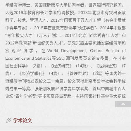
学经济学博士，美国威斯康辛大学访问学者，世界银行研究顾问，
2019
2018
入选
年教育部长江学者特聘教授，
年北京市有突出贡献
2017
科学、技术、管理人才、
年国家百千万人才工程（有突出贡献
2015
“
”
2014
中青年专家）、
年首批教育部青年
长江学者
、
年中组部
“
”
2014
“
”
青年拔尖人才
（万人计划）、
年北京市
优秀青年人才
和
2012
“
”
年教育部
新世纪优秀人才
。研究兴趣主要包括发展经济学和
World Development, Oxford Bulletin of
宏观经济学，在
Economics and Statistics
SSCI
等
源刊发表英文论文多篇，在《中
2
14
7
国社会科学》（
篇）、《经济研究》（
篇）、《世界经济》（
4
2
篇）、《经济学季刊》（
篇）、《管理世界》（
篇）等国内外一
流经济学刊物发表论文三十余篇，论文获得北京市哲学社会科学优
秀成果一等奖、张培刚发展经济学青年学者奖、首届中国城市百人
论坛“青年学者奖”等多项高质量奖励。主持国家社科基金重大招标
1
1
项目
项，自然科学基金面上项目和青年项目各
项，教育部后期资
助项目、北京市社会科学基金规划项目、霍英东教育基金会青年教
1
师基础性研究项目各
学术论文
项。