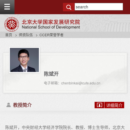
T
o
g
g
l
e
首页
师资队伍
CCER荣誉学者
t
o
p
b
a
r
陈斌开
电子邮箱：chenbinkai@cufe.edu.cn
教授简介
详细简介
陈斌开，中央财经大学经济学院院长、教授、博士生导师，北京大