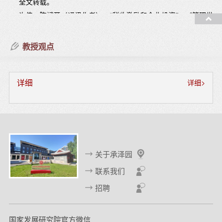
全文转载。
许伟、陈斌开（通讯作者），“税收激励和企业投资”，《管理世
界》
2016
年第
5
期。
陈思宇、胡志安、陈斌开（通讯作者），“技术与文化：互联网
教授观点
如何改变个人价值观？”《经济学动态》
2016
年第
4
期。
徐润、陈斌开，“个人所得税改革可以刺激居民消费吗？——来
自
2011
年所得税改革的证据”，《金融研究》
2015
年第
11
期。获
《金融研究》
2016
年最佳论文奖。
详细
详细>
陈斌开、金箫、欧阳涤非，“住房价格、资源错配与中国工业企
业生产率”
，《世界经济》
2015
年第
4
期。
张川川、陈斌开（通讯作者），“社会养老能够替代家庭养老
吗？”，《经济研究》
2014
年第
11
期。
陈斌开、陈琳、谭安邦，“理解中国消费不足：基于文献的评
述”，《世界经济》
2014
年第
7
期。《新华文摘》
2014
年第
18
期全
关于承泽园
文转载。
联系我们
李涛、陈斌开（通讯作者），“家庭固定资产、财富效应与中国
城镇居民消费”，《经济研究》
2014
年第
3
期，第
62-75
页。
招聘
陆铭、欧海军、陈斌开，“理性还是泡沫：对城市化、移民和房
价的经验研究”，《世界经济》
2014
年第
1
期。
陈斌开、曹文举，“从机会均等到结果平等：中国收入分配现状
国家发展研究院官方微信