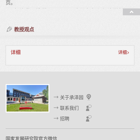
页。
8、杨汝岱、姚洋，2008：《有限赶超与经济增长》，
《
经济研究
》第8期，第29-42页。
9、杨汝岱、朱诗娥，2007：《公平与效率不可兼得吗？
教授观点
——基于居民边际消费倾向的研究》，《
经济研究
》第12
期，46-58页。
10、赵仲匡、李殊琦、杨汝岱，2016：《金融约束、对冲
详细
详细>
与出口汇率弹性》，《
管理世界
》第6期。
11、杨汝岱、李艳，2013：《区位地理与企业出口产品价
格差异研究》，《
管理世界
》第7期，第21-30页。
12、陈斌开、张鹏飞、杨汝岱，2010：《政府教育投入、
人力资本投资与中国城乡收入差距》，《
管理世界
》第1
关于承泽园
期。
13、杨汝岱，2008：《制度与发展：中国的实践》，《
联系我们
管
理世界
》第7期，第151-159页。
招聘
14、易行健、张波、杨汝岱、杨碧云，2012：《家庭社会
网络与居民储蓄行为：基于农村住户调查数据的实证检
国家发展研究院官方微信