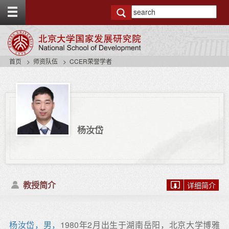
T
o
g
g
l
e
首页
师资队伍
CCER荣誉学者
t
o
p
b
a
r
杨汝岱
教授简介
详细简介
杨汝岱，男，
1980年2月出生于湖南岳阳，北京大学博雅