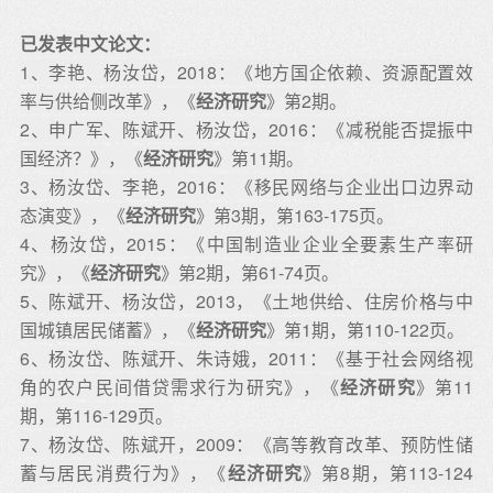
已发表中文论文：
1
、李艳、杨汝岱，2018：《地方国企依赖、资源配置效
率与供给侧改革》，《
经济研究
》第2期。
2、申广军、陈斌开、杨汝岱，2016：《减税能否提振中
国经济？》，《
经济研究
》第11期。
3、杨汝岱、李艳，2016：《移民网络与企业出口边界动
态演变》，《
经济研究
》第3期，第163-175页。
4、杨汝岱，2015：《中国制造业企业全要素生产率研
究》，《
经济研究
》第2期，第61-74页。
5
、陈斌开、杨汝岱，2013，《土地供给、住房价格与中
国城镇居民储蓄》，《
经济研究
》第1期，第110-122页。
6、杨汝岱、陈斌开、朱诗娥，2011：《基于社会网络视
角的农户民间借贷需求行为研究》，《
经济研究
》第11
期，第116-129页。
7、杨汝岱、陈斌开，2009：《高等教育改革、预防性储
蓄与居民消费行为》，《
经济研究
》第8期，第113-124