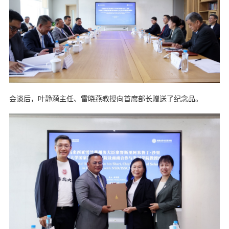
会谈后，叶静漪主任、雷晓燕教授向首席部长赠送了纪念品。