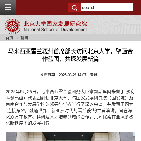
T
o
g
g
l
e
首页
新闻
t
o
马来西亚雪兰莪州首席部长访问北京大学，擘画合
p
作蓝图，共探发展新篇
b
a
r
发布日期：2025-09-26 14:07 来源：
2025年9月25日，马来西亚雪兰莪州务大臣拿督斯里阿米鲁丁·沙利
率领高级别代表团到访北京大学，与国家发展研究院（国发院）及
南南合作与发展学院的领导与学者举行了深入会谈，并发表了题为
“连接东盟，融通世界：新亚洲时代的雪兰莪”的主旨演讲，旨在深
化双方在教育、科研及人才培养领域的合作，共同探索在全球多极
化新秩序下的发展机遇。