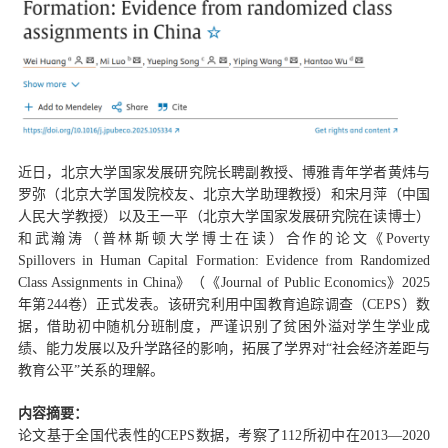
近日，北京大学国家发展研究院长聘副教授、博雅青年学者黄炜与
罗弥（北京大学国发院校友、北京大学助理教授）和宋月萍（中国
人民大学教授）以及王一平（北京大学国家发展研究院在读博士
）
和武瀚涛（普林斯顿大学博士在读）合作的论文《
Poverty
Spillovers in Human Capital Formation: Evidence from Randomized
Class Assignments in
China
》（《
Journal of Public Economics
》
2025
年第
244
卷）正式发表。该研究利用中国教育追踪调查（
CEPS
）数
据，借助初中随机分班制度，严谨识别
了贫困外溢
对学生学业成
绩、能力发展以及升学路径的影响，拓展了学界对
“
社会经济差距与
教育公平
”
关系的理解。
内容摘要
：
论文基于全国代表性的
CEPS
数据，考察了
112
所初中在
2013—2020