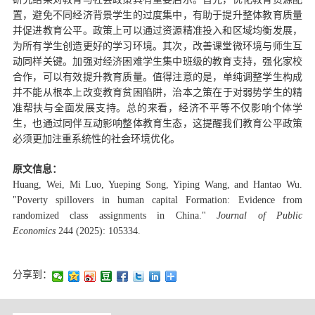
置，避免不同经济背景学生的过度集中，有助于提升整体教育质量
并促进教育公平。政策上可以通过资源精准投入和区域均衡发展，
为所有学生创造更好的学习环境。其次，改善课堂微环境与师生互
动同样关键。加强对经济困难学生集中班级的教育支持，
强化家
校
合作，可以有效提升教育质量。
值得注意的是
，单纯调整学生构成
并不能
从根本上改变
教育
贫困陷阱
，
治本之
策在于
对弱势学生的精
准帮扶与全面发展支持。总的来看，
经济不平等
不仅影响个体学
生，也通过同伴互动影响整体教育生态，这提醒我们教育公平政策
必须更加注重系统性的
社会
环境优化。
原文信息：
Huang, Wei,
Mi
Luo,
Yueping
Song,
Yiping
Wang, and
Hantao
Wu.
"Poverty spillovers in human capital Formation:
Evidence from
randomized class assignments in China."
Journal of Public
Economics
244 (2025): 105334.
分享到：