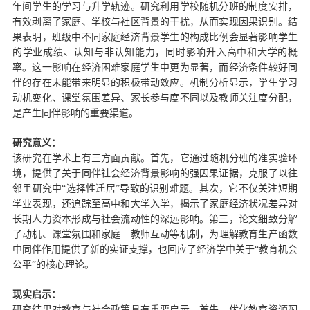
年间学生的学习与升学轨迹。研究利用学校随机分班的制度安排，
有效剥离了家庭、学校与社区背景的干扰，从而实现因果识别。结
果表明，班级中不同家庭经济背
景学生的构成比例会显著影响学生
的学业成绩、认知与非认知能力，同时影响升入高中和大学的概
率。这一影响在经济困难家庭学生中更为显著，而经济条件较好同
伴的存在未能带来明显的积极带动效应。机制分析显示，学生学习
动机变化、课堂氛围差异、家长参与度不同以及教师关注度分配，
是产生同伴影响
的重要渠道。
研究意义
：
该研究在学术上有三方面
贡献
。首先，它通过随机分班的准实验环
境，提供了关于同伴社会经济背景影响的强因果证据，克服了以往
邻里研究中
“
选择性迁居
”
导致的识别难题。其次，它不仅关注短期
学业表现，还追踪至高中和大学入学，揭
示了家庭经济状况差异对
长期人力资本形成与社会流动性的深远影响。第三，论文细致分解
了动机、课堂氛围和家庭
—
教师互动等机制，为理解教育生产函数
中同伴作用提供了新的实证支撑，也回应了经济学中关于
“
教育机会
公平
”
的核心理论。
现实启示
：
研究结果对教育与社会政策具有重要启示。首先，优化教育资源配