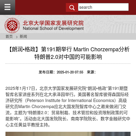
T
o
g
g
l
e
首页
新闻
t
o
【朗润•格政】第191期举行 Martin Chorzempa分析
p
特朗普2.0对中国的可能影响
b
a
r
发布日期：2025-01-20 07:55 来源：
2025年1月17日，北京大学国家发展研究院“朗润•格政”第191期暨
智库名家讲座系列在北大承泽园举行。美国著名智库彼得森国际经
济研究所（Peterson Institute for International Economics）高级
研究员Martin Chorzempa应北大国发院智库中心之邀来做闭门交
流，主题为“特朗普2.0：贸易制裁、技术管控和投资限制政策的可
能影响”。活动由北大国发院院长、南南学院院长、数字金融研究中
心主任黄益平教授主持。