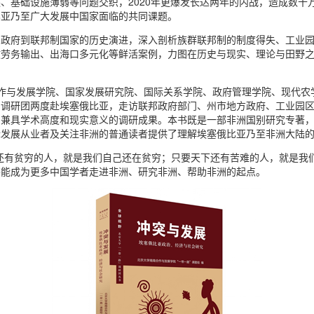
、基础设施薄弱等问题交织，2020年更爆发长达两年的内战，造成数十
比亚乃至广大发展中国家面临的共同课题。
军政府到联邦制国家的历史演进，深入剖析族群联邦制的制度得失、工业
政劳务输出、出海口多元化等鲜活案例，力图在历史与现实、理论与田野
南南合作与发展学院、国家发展研究院、国际关系学院、政府管理学院、现代
的调研团两度赴埃塞俄比亚，走访联邦政府部门、州市地方政府、工业园
兼具学术高度和现实意义的调研成果。本书既是一部非洲国别研究专著，
际发展从业者及关注非洲的普通读者提供了理解埃塞俄比亚乃至非洲大陆
还有贫穷的人，就是我们自己还在贫穷；只要天下还有苦难的人，就是我
书能成为更多中国学者走进非洲、研究非洲、帮助非洲的起点。