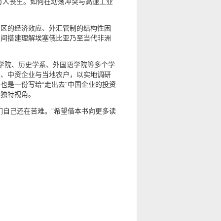
万人丧生。如何在动荡冲突与高速工业
园区的经济效应、外汇管制的结构性困
之间搭建理解埃塞俄比亚乃至当代非洲
农学院、历史学系、外国语学院等多个学
区、中资企业与当地农户，以实地调研
也是一份写给“走出去”中国企业的投资
的独特视角。
们自己还在苦难。”希望借本书向更多读