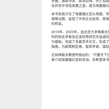
矛盾，族群冲突、政治动荡、外汇短缺
化并存中寻找发展之道，成为埃塞俄
本书系统讨论了埃塞俄比亚从帝国、
境等议题，呈现了中资企业投资、家
的桥梁。
2019年、2023年，由北京大学
科的知名学者及在读优秀研究生组成
为基础，完成了多篇学术论文，形成了
指南，为政策制定者、智库学者、国
正如林毅夫教授所指出的：“只要天下
者介绍埃塞俄比亚和非洲，亦希望本