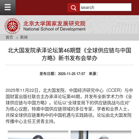
T
o
g
g
l
e
首页
新闻
t
o
北大国发院承泽论坛第46期暨《全球供应链与中国
p
方略》新书发布会举办
b
a
r
发布日期：2025-11-25 17:57 来源：
2025年11月22日，北大国发院、中国经济研究中心（CCER）与中
国财富出版社联合主办承泽论坛第46期，并发布全新学术力作《全
球供应链与中国方略》。论坛以“全球变局下的供应链挑战与应对”
为核心议题，特邀中国供应链领域的多位专家、学者和业界人士，
共探全球供应链重构中的中国机遇与实践路径。论坛由北大国发院
传播中心主任王贤青主持。