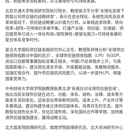
购、制造等全流程重构，并注重绿色与可持续发展。
北京交通大学物流研究院执行院长、教授侯汉平分享“全球化变局下
跨国公司供应链的战略转型”，表示在逆全球化、系统性风险及技术
革命驱动下，供应链战略要以价值为引领，从单纯追求效率，转向
效率+韧性+可持续的多维平衡，打通产业链、供应链、价值链，供
应链竞争已进入一体化布局×韧性弹性×数智化能力×可持续发展的
复合体系竞争时代。
复旦大学国际供应链金融研究中心主任、教授陈祥锋分析“全球供应
链绩效指数对中国的启示”，全球供应链绩效指数（LPI）与GDP、
进出口总额等重要指标显著正相关，中国LPI总体稳步上升，与美
国差距缩小，建议简化清关手续、升级基础设施、发展物流服务、
加强区域合作、提升供应链抗风险能力，以进一步提升LPI，增强
国家竞争力。
中央财经大学商学院副教授耿勇主讲“系统应对全球供应链变局”，
指出当前全球供应链在动力、功能、体系、结构、治理、成本等方
面发生深刻变化，这些变化带来断供风险、成本上升、产业外迁等
多重挑战，建议构建多维立体供应链体系，培育共生的生态，提升
数智化绿色化水平，优化区域布局，深化国际合作等举措，加快推
进供应链强国建设，赢得战略主动。
北大国发院助理研究员、南南学院助理研究员、北大非洲研究中心