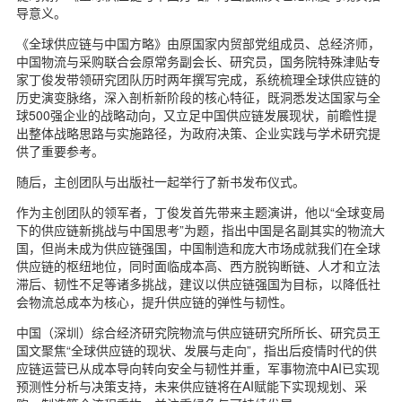
导意义。
《全球供应链与中国方略》由原国家内贸部党组成员、总经济师，
中国物流与采购联合会原常务副会长、研究员，国务院特殊津贴专
家丁俊发带领研究团队历时两年撰写完成，系统梳理全球供应链的
历史演变脉络，深入剖析新阶段的核心特征，既洞悉发达国家与全
球500强企业的战略动向，又立足中国供应链发展现状，前瞻性提
出整体战略思路与实施路径，为政府决策、企业实践与学术研究提
供了重要参考。
随后，主创团队与出版社一起举行了新书发布仪式。
作为主创团队的领军者，丁俊发首先带来主题演讲，他以“全球变局
下的供应链新挑战与中国思考”为题，指出中国是名副其实的物流大
国，但尚未成为供应链强国，中国制造和庞大市场成就我们在全球
供应链的枢纽地位，同时面临成本高、西方脱钩断链、人才和立法
滞后、韧性不足等诸多挑战，建议以供应链强国为目标，以降低社
会物流总成本为核心，提升供应链的弹性与韧性。
中国（深圳）综合经济研究院物流与供应链研究所所长、研究员王
国文聚焦“全球供应链的现状、发展与走向”，指出后疫情时代的供
应链运营已从成本导向转向安全与韧性并重，军事物流中AI已实现
预测性分析与决策支持，未来供应链将在AI赋能下实现规划、采