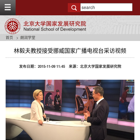
T
o
g
g
l
e
首页
朗润学堂
t
o
林毅夫教授接受挪威国家广播电视台采访视频
p
b
a
发布日期：2015-11-09 11:45 来源：北京大学国家发展研究院
r