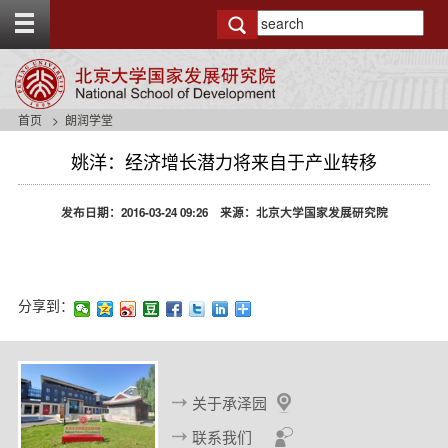
T
o
g
g
l
e
首页
朗润学堂
t
o
姚洋：经济增长潜力将来自于产业转移
p
b
a
发布日期：2016-03-24 09:26 来源：北京大学国家发展研究院
r
分享到：
关于承泽园
联系我们