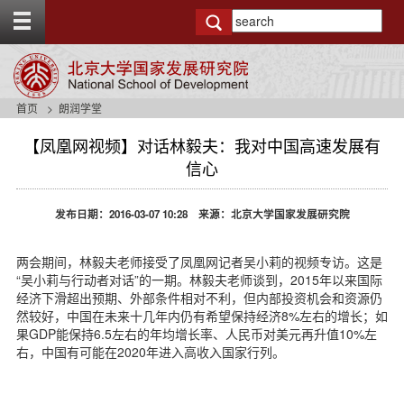
T
o
g
g
l
e
首页
朗润学堂
t
o
【凤凰网视频】对话林毅夫：我对中国高速发展有
p
信心
b
a
r
发布日期：2016-03-07 10:28 来源：北京大学国家发展研究院
两会期间，林毅夫老师接受了凤凰网记者吴小莉的视频专访。这是
“吴小莉与行动者对话”的一期。林毅夫老师谈到，2015年以来国际
经济下滑超出预期、外部条件相对不利，但内部投资机会和资源仍
然较好，中国在未来十几年内仍有希望保持经济8%左右的增长；如
果GDP能保持6.5左右的年均增长率、人民币对美元再升值10%左
右，中国有可能在2020年进入高收入国家行列。