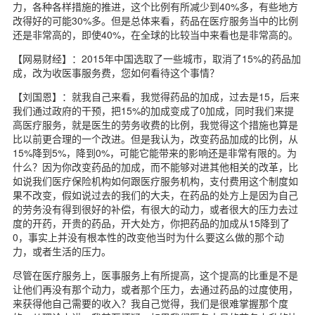
力，各种各样措施的推进，这个比例有所减少到40%多，有些地方
改得好的可能30%多。但是总体来看，药品在医疗服务当中的比例
还是非常高的，即使40%，在全球的比较当中来看也是非常高的。
【网易财经】：2015年中国选取了一些城市，取消了15%的药品加
成，改为收医事服务费，您如何看待这个事情？
【刘国恩】：就我自己来看，我觉得药品的加成，过去是15，后来
我们通过政府的干预，把15%的加成变成了0加成，同时我们来提
高医疗服务，就是医生的劳务收费的比例，我觉得这个措施也算是
比以前更合理的一个改进。但是我认为，改变药品加成的比例，从
15%降到5%，降到0%，可能它能带来的影响还是非常有限的。为
什么？因为你改变药品的加成，而不能够对进其他相关的改革，比
如说我们医疗保险机构如何跟医疗服务机构，支付费用这个制度如
果不改变，假如说过去的我们的大夫，在药品的处方上是因为自己
的劳务没有得到很好的补偿，有很大的动力，或者很大的压力去过
度的开药，开贵的药品，开大处方，你把药品的加成从15降到了
0，事实上并没有根本性的改变他当时为什么要这么做的那个动
力，或者生活的压力。
尽管在医疗服务上，医事服务上有所提高，这个提高的比重是不是
让他们再没有那个动力，或者那个压力，去通过药品的过度使用，
来获得他自己需要的收入？我自己觉得，我们是很难掌握那个度