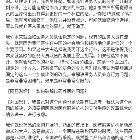
的。从理论上讲，我甚至怀疑，如果我们医务人员的劳务上升的比
例不够，还可能造成他面临了更大的压力。他如果生产所需觉得自
己的医疗付出没有得到更好的一个补偿的话，那你把15减成了0以
后，他就可能面临了，他压力并没有减少，可能就面临两个选择，
要么我就弃医从事其他的事儿，就下海了。
我们本来就面临医务人员队伍稳定的问题，现有的医务人员在流
失，就是因为我们医生在中国的社会地位和经济地位相对低的一个
主要原因。如果这些大夫选择说我离开这个行业，这不是使得我们
本来就紧缺的医务人员队伍的发展上雪上加霜。如果他选择不离
开，他就会想其他的办法， 15%加成到0加成，这是一个面上的，
规定的一个收入，还有桌下的灰色的收入呢？所以我认为要想通过
固定的这么一个加成比例的改变，来解决医务人员处方行为问题，
是非常非常困难的，效果是非常非常有限的。
【网易财经】：如何破解以药养医的问题？
【刘国恩】：我自己对这个问题也是长期有过思考，我认为这个问
题的解决，必须要把医保对医疗服务机构的支付手段的改革综合的
纳入进来，进行考虑。
我们就说药品的采购开始吧，药品的市场上，医疗服务机构是药品
需求的大户，这是需求方。一个医院在采购药品的时候，这些药品
都是非常标准化的，全国进行采购。既然整个产品和流通的这个过