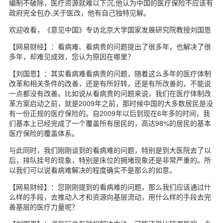
编制不破除，医疗资源就难以下沉,他认为中国的医疗保险不应该有
政府完全包办,关于医改，他有自己独特见解。
欢迎收看，《意见中国》专访北京大学国家发展研究院教授刘国恩
【网易财经】：看病难、看病贵的问题提出了很多年，也解决了很
多年，却难见成效，您认为原因在哪里？
【刘国恩】：其实看病难看病贵的问题，随着这么多年的医疗体制
改革和相关条件的改善，还是有所好转，还是有所改善的，不能说
一点都没有改善。比如说从看病贵的问题来说，我们在医疗体制改
革方案启动之前，就是2009年之前，那时候中国的大多数居民是没
有一份正规的医疗保险的。自2009年以后到现在6年多的时间，我
们基本上已经完成了一个覆盖所有居民的，高达98%的居民的基本
医疗保险的覆盖体系。
与此同时，我们刚刚谈到的看病难的问题，特别是到大医院去了以
后，排队挂号的现象，特别是床位的拥堵现象还是非常严重的。所
以我们可以说看病难解决的程度确实不是那么的如意。
【网易财经】：您刚刚提到的看病难的问题，那么我们应该通过什
么样的手段，去推动人才和资源向基层流动，用什么样的手段去完
善基层的医疗力量呢？