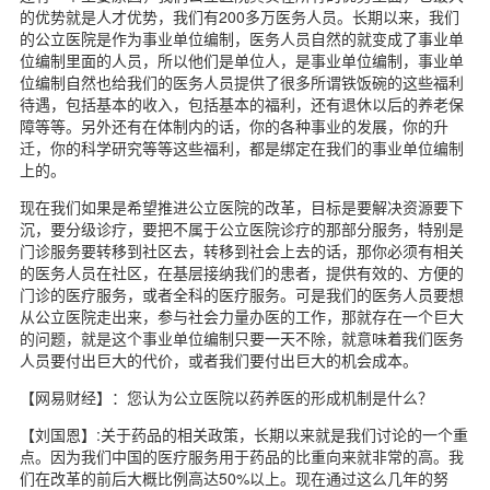
的优势就是人才优势，我们有200多万医务人员。长期以来，我们
的公立医院是作为事业单位编制，医务人员自然的就变成了事业单
位编制里面的人员，所以他们是单位人，是事业单位编制，事业单
位编制自然也给我们的医务人员提供了很多所谓铁饭碗的这些福利
待遇，包括基本的收入，包括基本的福利，还有退休以后的养老保
障等等。另外还有在体制内的话，你的各种事业的发展，你的升
迁，你的科学研究等等这些福利，都是绑定在我们的事业单位编制
上的。
现在我们如果是希望推进公立医院的改革，目标是要解决资源要下
沉，要分级诊疗，要把不属于公立医院诊疗的那部分服务，特别是
门诊服务要转移到社区去，转移到社会上去的话，那你必须有相关
的医务人员在社区，在基层接纳我们的患者，提供有效的、方便的
门诊的医疗服务，或者全科的医疗服务。可是我们的医务人员要想
从公立医院走出来，参与社会力量办医的工作，那就存在一个巨大
的问题，就是这个事业单位编制只要一天不除，就意味着我们医务
人员要付出巨大的代价，或者我们要付出巨大的机会成本。
【网易财经】：您认为公立医院以药养医的形成机制是什么？
【刘国恩】:关于药品的相关政策，长期以来就是我们讨论的一个重
点。因为我们中国的医疗服务用于药品的比重向来就非常的高。我
们在改革的前后大概比例高达50%以上。现在通过这么几年的努