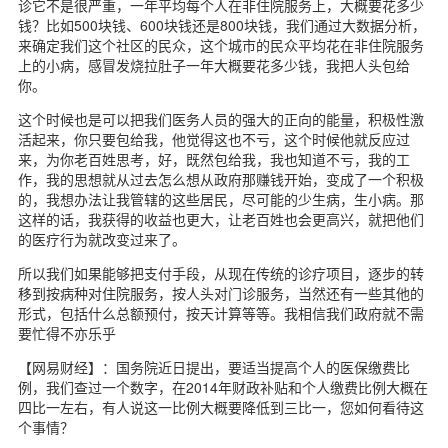
诊它不是很严重，一年平均每个人在非住院服务上，大概要花多少
钱？比如500块钱、600块钱还是800块钱，我们通过大数据分析，
来确定我们这个社区的民众，这个城市的民众平均花在非住院服务
上的小病，感冒发烧拉肚子一年大概要花多少钱，我把人头包给
你。
这个时候也是可以把我们医务人员的强大的正向的能量，积极性激
活起来，你只要包给我，他觉得这也不亏，这个时候他就反应过
来，为你老百姓思考，好，既然包给我，我也知道不亏，我的工
作，我的思想就从过去怎么想从政府那赚钱开始，变成了一个积极
的，我想办法让我管辖的这些居民，尽可能的少生病，生小病。那
这样的话，我获得的收益也更大，让老百姓也会更高兴，就把他们
的医疗行为就改变过来了。
所以我们如果能够把支付手段，从现在传统的诊疗项目，逐步的转
移到按病种对住院服务，按人头对门诊服务，当然还有一些其他的
形式，包括什么总额预付，按天计算等等。我相信我们政府就不需
要忙得不亦乐乎
【网易财经】：国务院近日提出，要适当提高个人的医保缴费比
例，我们查过一个数字，在2014年财政补贴和个人缴费比例大概在
四比一左右，有人说这一比例大概要降低到三比一，您如何看待这
个事情？