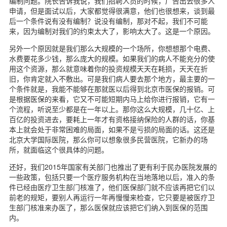
编制问题。院长告诉我说，我们招聘人员的时候，广告出去很多人
申请，但是面试以后，大家都觉得很满意，他们也很想来，谈到最
后一个条件说有没有编制？说没有编制，那对不起，我们不可能
来，因为编制对我们的约束太大了，影响太大了。这是一个原因。
另外一个原因就是我们那么大规模的一个场所，你想想那个电费、
水费要花多少钱，那么庞大的规模。如果我们的病人不能充分的使
用这个资源，那么就意味着你的投资规模天天在耗损，天天在折
旧，你肯定就入不敷出。可是我们病人要去那个地方，最主要的一
个条件就是，我能不能够在那就医以后得到北京市医保的报销。可
是根据医保的来看，它又不可能短期内马上给你进行报销，它有一
个流程，听说至少都是在一年以上。那你这么大规模，几十亿、上
百亿的投资进去，要耗上一年才有资格接纳保险的人群的话，你基
本上就会处于非常困难的局面，如果不是亏损的局面的话。这还是
北京大学国际医院，那么你可以想象很多民营医院，它新办的场
所，就面临这个很具体的问题。
还好，我们2015年国家有关部门也推出了更有利于民办医院发展的
一些政策，包括只要一个医疗服务机构在当地落地以后，准入的条
件已经由医疗卫生部门核准了，他们医保部门就不应该再把它们以
前老的规矩，要别人再运行一年再慢慢来检查，它只要是被医疗卫
生部门核准来办医了，那么医保就应该把它们纳入到医保的范围
内。