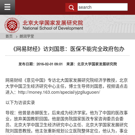
T
o
g
g
l
e
首页
朗润学堂
t
o
《网易财经》访刘国恩：医保不能完全政府包办
p
b
a
发布日期：2016-02-01 09:01 来源：北京大学国家发展研究院
r
网易财经《意见中国》专访
北大国家发展研究院经济学教授，北京
大学中国卫生经济研究中心主任，博士生导师刘国恩
，视频请点击
进入：
http://money.163.com/special/yjzgliuguoen/
以下为访谈实录
导视：他曾是赤脚医生，后来成为经济学家。他为了中国的医改事
业，放弃美国教职回国。他是国务院国家医改专家咨询委员会委
员、北京大学中国卫生经济研究中心主任、北京大学国家发展研究
院刘国恩教授。他主张重新规划公立医院整体定位，他认为，事业