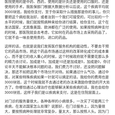
医院使用的是中药、西药，使用的是针灸还是使用的口服的，还是
使用的手术，我医保部门根据大数据分析以后说，这个疾病平均就
3000块钱，我给你支付，至于你采取什么措施那是你的事儿，你只
要把这个病给我治好，或者治到一个我们可接受的，可比较的一个
水平的时候，我们就按照病种来给你进行结算，给你支付。这个在
发达国家，尤其像美国、欧洲都在广泛的使用。如果按照病种支付
的时候，那医院就会去考虑，它如何在药品市场上去采购药品了，
它就不会一味去使用贵的、进口的药品。
这样的话，也就是说我们发挥医疗服务机构的能动性，不要去干预
它的药品市场，把这个药品市场通过这样的改革转化成它的成本重
心，而不是它的收入重心的时候，这个时候政府就不需要花那么多
的精力去讨论，加成是15，加成是10还是加成是5，加成是0，你讨
论半天不能解决根本问题的话，我们费力不讨好，还没把问题解
决，那还不如把这两个市场分开对待。如果通过什么气功、通过中
医，对某些特殊疾病如果一针就可以搞定的话，我给你的费用也是
3000块钱，这个时候我就不去通过老的办法来激励你使劲的开大处
方了。你哪怕通过心理治疗也能够解决某些疾病的话，我也会给你
3000块钱，这样子我们是以疾病来支付，这是在住院层面上。
对门诊的服务量很大，各种各样的小病很多，一次买了可能两三个
疾病，在发达国家怎么处理？说那好，在门诊服务上，因为量很
大，要按照病种处理就非常复杂，量太大，那么按照人头。因为门