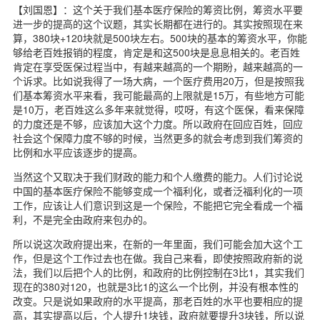
【刘国恩】：这个关于我们基本医疗保险的筹资比例，筹资水平要
进一步的提高的这个议题，其实长期都在进行的。其实按照现在来
算，380块+120块就是500块左右。500块的基本的筹资水平，你能
够给老百姓报销的程度，肯定是和这500块是息息相关的。老百姓
肯定在享受医保过程当中，有越来越高的一个期盼，越来越高的一
个诉求。比如说我得了一场大病，一个医疗费用20万，但是按照我
们基本筹资水平来看，我可能最高的上限就是15万，有些地方可能
是10万，老百姓这么多年来就觉得，哎呀，有这个医保，看来保障
的力度还是不够，应该加大这个力度。所以政府在回应百姓，回应
社会这个保障力度不够的时候，当然更多的就会考虑到我们筹资的
比例和水平应该逐步的提高。
当然这个又取决于我们财政的能力和个人缴费的能力。人们讨论说
中国的基本医疗保险不能够变成一个福利化，或者泛福利化的一项
工作，应该让人们意识到这是一个保险，不能把它完全看成一个福
利，不是完全由政府来包办的。
所以说这次政府提出来，在新的一年里面，我们可能会加大这个工
作，但是这个工作过去也在做。我自己来看，即使按照政府新的说
法，我们以后把个人的比例，和政府的比例控制在3比1，其实我们
现在的380对120，也就是3比1的这么一个比例，并没有根本性的
改变。只是说如果政府的水平提高，那老百姓的水平也要相应的提
高，其实提高以后，个人提升1块钱，政府就要提升3块钱，所以说