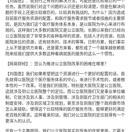
【刘国恩】：说到行之有效的解决方法，可能还是比较艰巨的一个
任务。虽然说我们对这个问题的认识还是比较清楚，但是在解决问
题的手段上还是比较艰巨的，比较具有挑战的。为什么？因为造成
目前医疗服务资源的配置，和医疗服务需求脱节或者扭曲的主要原
因，是因为我们这个医疗服务体系本身，是以医院为中心来进行布
局的。这样我们大多数的医院又是公立医院，长期以来我们已经向
公立医院投资了非常多的各种各样的资源，包括人才的资源，包括
医院床位的资源，还有财务的、技术的等等。日积月累，我们事实
上从不管是供方来看，还是需方来看，都形成了一个越来越依赖医
院来给我们提供大多数这种看病就医的服务的这么一个惯性。
【网易财经】：您认为推进公立医院改革的困难在哪里？
【刘国恩】我们如果希望把这个资源进行一个更好的配置的话，首
先就得以医院这个医疗服务体系的中心，来进行手术性的，或者根
本性的一个改革。可是我们的医院，特别是大医院又是公立医院，
这就涉及到公立医院整个的定位。而公立医院我们又是事业单位编
制，它就涉及到人事、涉及到管理、涉及到医疗卫生部门的相关的
制度安排、涉及到区域卫生规划，甚至涉及到我们整个政府跟市场
怎么来接轨，使得这个比较特殊的医疗服务市场，能够更好的满足
老百姓的需求。这样看来的话，我们对公立医院的定位就得有一个
更深入的认识。
还有一个主要原因，我们公立医院其实在所有的优势里面，它最大