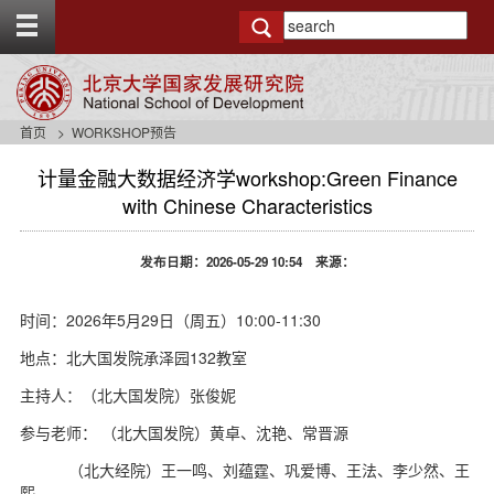
T
o
g
g
l
e
首页
WORKSHOP预告
t
o
计量金融大数据经济学workshop:Green Finance
p
with Chinese Characteristics
b
a
r
发布日期：2026-05-29 10:54 来源：
时间：2026年5月29日（周五）10:00-11:30
地点：北大国发院承泽园132教室
主持人：（北大国发院）张俊妮
参与老师： （北大国发院）黄卓、沈艳、常晋源
（北大经院）王一鸣、刘蕴霆、巩爱博、王法、李少然、王
熙