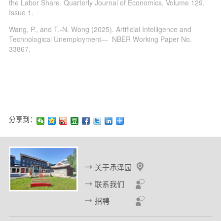
the Labor Share. Quarterly Journal of Economics, Volume 129,
Issue 1.
Wang, P., and T.-N. Wong (2025). Artificial Intelligence and
Technological Unemployment— NBER Working Paper No.
33867.
分享到：
关于承泽园
联系我们
招聘