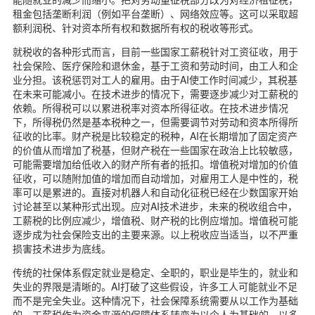
租金包括垄断利润（例如平台垄断）、网络效应等。这可以采取超
额利润税、针对资本所有权和数据所有权的税收等形式。
就税收的各种形式而言，目前一些国家工薪税针对工资征收，用于
社会保险、医疗保险和退休金，基于工资和劳动时间，由工人和企
业分担。该税惩罚对工人的雇用。由于AI使工作时间减少，其税基
在未来可能减小。在技术进步的情况下，需要逐步减少对工薪税的
依赖。所得税可以以累进税率对资本所得征收。在技术进步情况
下，所得税仍然是基本税种之一，但需要调节对劳动和资本所得所
征收的比率。财产税是比较稳定的税种，AI在长期增加了固定资产
的价值从而增加了税基，但财产税在一些国家在政治上比较敏感，
可能需要增加给低收入的财产所有者的抵扣。增值税对增加的价值
征收，可以随附加值的增加而自动增加，对雇用工人是中性的，税
率可以是累进的。直接对机器人和自动化征税已经在少数国家开始
讨论甚至以某种形式出现。应对AI技术进步，未来的税收组合中，
工薪税的比例应减少，增值税、财产税的比例应增加。增值税可能
逐步成为社会保险支出的主要来源。以上税收应当适当，以不严重
损害技术进步为底线。
传统的社保体系假定就业是稳定、全职的，职业是毕生的，就业和
失业的界限是清晰的。AI打破了这些假设，许多工人可能就业不足
而不是完全失业。这种情况下，社会保障系统需要从以工作为基础
的、工薪税作为资金来源的保障体系转变为以个人为基础的、以多