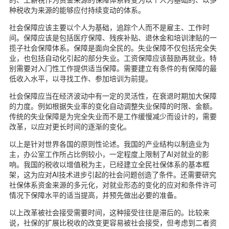
种税收为来源的能够应付持续变动的体系。
社会保障应该主要以个人为基础，追踪个人而不是雇主、工作时
间。保障应该是包括医疗保障、残疾补贴、退休金和培训津贴的一
揽子社会保障体系。保障是面向全民的。失业保障不仅包括完全失
业，也包括自动化引起的部分失业。工资保障应该鼓励再就业。特
别需要对入门性工作提供适当保障。需要建立有条件的有保障的最
低收入水平，以寻找工作、参加培训为前提。
社会保障应当在经济波动中有一定的灵活性，在衰退时期加大保障
的力度。例如根据失业率的变化自动调整失业保障的时限、金额。
传统的失业保障是为完全失业而不是工作缓慢减少而设计的，需要
改革，以应对更长时间的逐渐的变化。
以上是针对世界各国的原则性论述。我国的产业结构以制造业为
主，办公室工作所占比例较小，一定程度上限制了AI对就业的影
响。我国的税收以增值税为主，已经建立全民社保体系的基本框
架，这为应对AI技术进步引起的社会问题创造了条件。还需要研究
社保体系资金来源的多元化，对就业形态的变化的应对和条件许可
情况下保障水平的适当提高，并预先做出必要的准备。
以上改革被社会接受需要时间，这种接受往往是滞后的。比较来
说，社保的扩展比税收的改变更容易被社会接受，但考虑到二者资