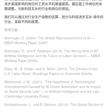
进步直接影响的岗位的工资水平的普遍提高。最后是工作岗位的长
期调整，与新科技互补的行业和岗位的增加。
我们可以通过对行业生产函数的估算，划分与科技进步互补-排斥的
行业，采取不同的政策。
参考文献
Acemoglu, D. (2024). The Simple Macroeconomics of AI —
NBER Working Paper 32487.
Acemoglu, D., and P. Restrepo (2019). The Wrong Kind of AI?
Artificial Intelligence and the Future of Labor Demand — NBER
Working Paper 25682.
Elsby, M., B. Hobijn, and A. Sahin. (2013). The Decline of the
U.S. Labor Share. Brookings Papers on Economic Activity.
Werbrouck, J. M., (2021). “The Hypothesis of Technological
Unemployment Caused by AI-Driven Automation and its Impact
on Social Security Law” — in Artificial Intelligence and the Law
(Cambridge University Press).
Karabarbounis, L., and B. Neiman. (2014). The Global Decline of