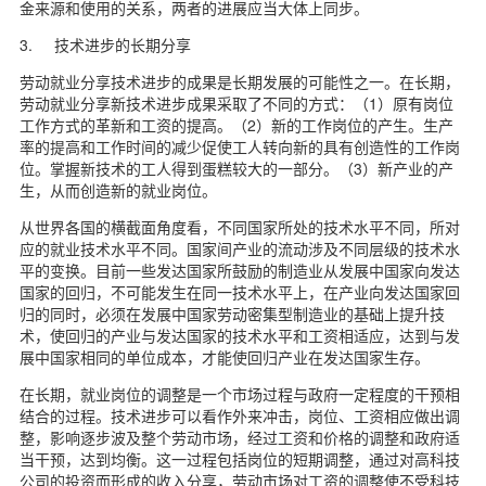
金来源和使用的关系，两者的进展应当大体上同步。
3. 技术进步的长期分享
劳动就业分享技术进步的成果是长期发展的可能性之一。在长期，
劳动就业分享新技术进步成果采取了不同的方式：（1）原有岗位
工作方式的革新和工资的提高。（2）新的工作岗位的产生。生产
率的提高和工作时间的减少促使工人转向新的具有创造性的工作岗
位。掌握新技术的工人得到蛋糕较大的一部分。（3）新产业的产
生，从而创造新的就业岗位。
从世界各国的横截面角度看，不同国家所处的技术水平不同，所对
应的就业技术水平不同。国家间产业的流动涉及不同层级的技术水
平的变换。目前一些发达国家所鼓励的制造业从发展中国家向发达
国家的回归，不可能发生在同一技术水平上，在产业向发达国家回
归的同时，必须在发展中国家劳动密集型制造业的基础上提升技
术，使回归的产业与发达国家的技术水平和工资相适应，达到与发
展中国家相同的单位成本，才能使回归产业在发达国家生存。
在长期，就业岗位的调整是一个市场过程与政府一定程度的干预相
结合的过程。技术进步可以看作外来冲击，岗位、工资相应做出调
整，影响逐步波及整个劳动市场，经过工资和价格的调整和政府适
当干预，达到均衡。这一过程包括岗位的短期调整，通过对高科技
公司的投资而形成的收入分享，劳动市场对工资的调整使不受科技