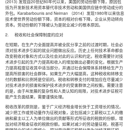
(2013) 发现自20世纪80年代以来，美国的劳动份额下降，原因包
括为开发新技术用资本替代非技术劳动和美国供应链中劳动成分的
外包。Karabarbounis and Neiman （2014）发现1980年以来信息
技术使世界劳动份额下降，资本的相对价格下降，企业从劳动转向
资本。劳动份额的下降被认为是就业减少的根本原因。
2. 税收和社会保障制度的应对
在短期，在生产力全面提高并被全民分享之前的过渡时期，社会必
须对技术进步引起的就业问题做出反应。历史上任何技术革命都会
改变税收对象和方式以及社会对此的认识和约定。税收需要针对技
术进步引起的生产力提高和收入的增加做出必要的变化，根据生产
力提高程度征收其中适当部分，并通过社会保障体系转移给生产力
提高所损害的社会群体。如果生产力大幅提高，这种税收和转移支
付的数额和比例将是空前的。税收和转移支付的增加应在尽量减少
对技术进步的损害和保护技术进步的受害群体之间权衡。需要注意
的是，由于AI发展的复杂性和人类认知的局限，对技术进步征税可
能产生负面结果，需要谨慎处理。
税收改革的原则是，鉴于广义经济租金增长快于工资增长的情况，
减少把工作或劳动量作为征税对象，这包括减少工薪税以工人的缴
纳和雇主以工人为单位做出的贡献等形式所征收的税款的份额，增
加对经济租金征收的税款份额。如果对减少的劳动量征税，税基可
能随就业的减少而缩小。把对劳动量征税部分改为对经济租征税，