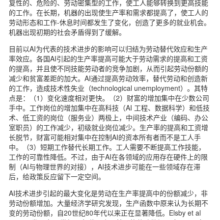
复性的、危险的、劳动密集型的工作，使工人能够转换到更高技能
的工作。在长期，机器的出现使生产率和需求都提高了，使工人的
劳动形态和工作-休息时间都发生了变化，创造了更多的就业机会。
机器出现初期的社会矛盾得到了缓解。
目前以AI为代表的技术进步的影响可以归结为劳动替代效应和生产
率效应。各国AI引起的生产率提高可能大于劳动需求的提高和工资
的提高，并且使不同技能劳动者的竞争加剧，从而引起劳动份额的
减少和贫富差距的加大。AI通过提高劳动效率，替代劳动和创造新
的工作，造成技术性失业（technological unemployment）。其特
点是：（1）变化速度相对更快。（2）财富的增加集中在少数公司
手中。工作岗位的增加集中在高科技（AI 工程、数据科学）和低技
术、低工资的岗位（服务业）两极上，中间技术产业（编码、办公
室职员）的工作减少，初级就业岗位减少。生产率的提高和工资增
长脱节，财富可能相对集中在控制AI的资本所有者而不是工人手
中。（3）短期工作替代长期工作。工人需要不断提高工作技能，
工作的可靠性降低。不过，由于AI在各领域的应用存在硬件上的限
制（AI与物理世界的对接），AI技术进步可能在一些领域存在滞
后，给政策反应留下一定空间。
AI技术进步引起的最大变化是劳动在生产率提高中的份额减少，非
劳动份额增加。大量经济学研究发现，生产函数中原来认为长期不
变的劳动份额，自20世纪80年代以来正在显著降低。Elsby et al