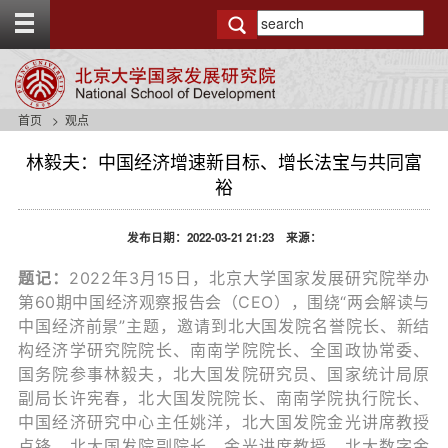
T
o
g
g
l
e
首页
观点
t
o
林毅夫：中国经济增速新目标、增长法宝与共同富
p
裕
b
a
r
发布日期：2022-03-21 21:23 来源：
题记：
2022年3月15日，北京大学国家发展研究院举办
第60期中国经济观察报告会（CEO），围绕“两会解读与
中国经济前景”主题，邀请到北大国发院名誉院长、新结
构经济学研究院院长、南南学院院长、全国政协常委、
国务院参事林毅夫，北大国发院研究员、国家统计局原
副局长许宪春，北大国发院院长、南南学院执行院长、
中国经济研究中心主任姚洋，北大国发院金光讲席教授
卢锋，北大国发院副院长、金光讲席教授、北大数字金