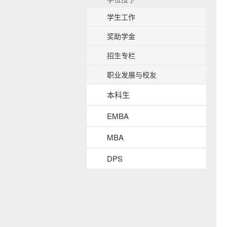
b
学生工作
a
c
奖助学金
k
g
招生专栏
r
o
职业发展与校友
u
n
本科生
d
EMBA
MBA
DPS
s
i
d
e
n