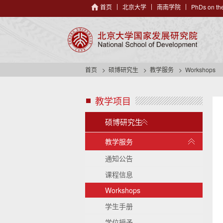
首页
北京大学
南南学院
PhDs on the
首页
硕博研究生
教学服务
Workshops
教学项目
s
i
展
d
硕博研究生
开
e
展
/
n
教学服务
开
a
收
/
通知公告
v
起
收
h
课程信息
起
e
Workshops
a
d
学生手册
e
r
学位授予