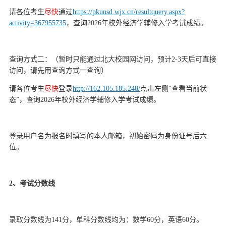
d
请各位考生
尽快
通过
https://pkunsd.wjx.cn/resultquery.aspx?
activity=367955735
，
查询
2026年校外经济学辅修入学考试成绩。
查询方式
二
：
（
暂时只能通过北大校园网访问，预计
2-3天后可直接
访问，请先用查询方式一查询
）
请各位考生
尽快
登录
http://162.105.185.248/
点击左侧“查看当前状
态”，查询
2026年校外经济学辅修入学考试成绩。
登录用户名为报名时填写的本人邮箱，初始密码为身份证号后六
位。
2
、
考试
分数线
录取分数线为
141分，单科分数线均为：数学60分，英语60分。