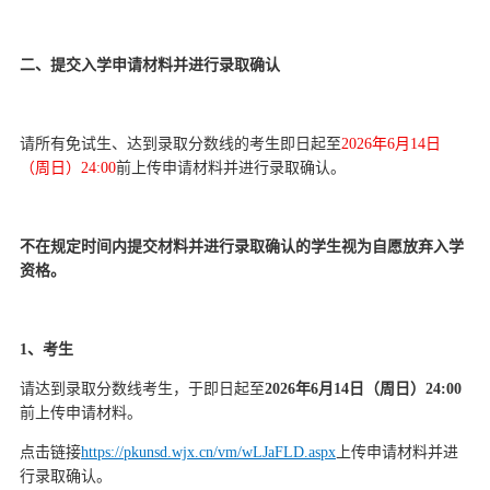
二、提交入学申请材料
并进行
录取确认
请所有免试生
、
达到录取分数线的考生即
日起至
2026
年
6月
1
4
日
（周
日
）
24:
00
前
上传申请材料
并进行录取确认。
不在规定时间内提交材料并进行录取确认的学生视为自愿放弃入学
资格。
1、考生
请
达到录取分数线考生
，于即日起至
2026
年
6月
1
4
日（周
日
）
24:
00
前
上传申请材料。
点击链接
https://pkunsd.wjx.cn/vm/wLJaFLD.aspx
上传申请材料并进
行录取确认。