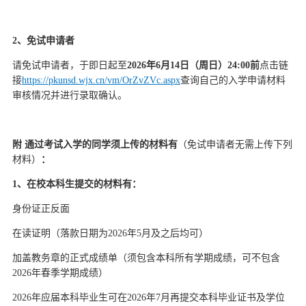
2、免试申请者
请免试申请者，于即日起至
2026
年
6月1
4
日（周日）
24:00前
点击链
接
https://pkunsd.wjx.cn/vm/OrZvZVc.aspx
查询自己的入学申请材料
审核情况并进行录取确认。
附
通过考试入学的同学须上传的材料有
（免试申请者无需上传下列
材料）
：
1、在校本科生提交的材料有：
身份证正反面
在读证明（落款日期为
2026
年
5月及之后均可）
加盖教务章的正式成绩单（须包含本科所有学期成绩，可不包含
2026
年春季学期成绩）
2026
年应届本科毕业生可在
2026
年
7月再提交本科毕业证书及学位