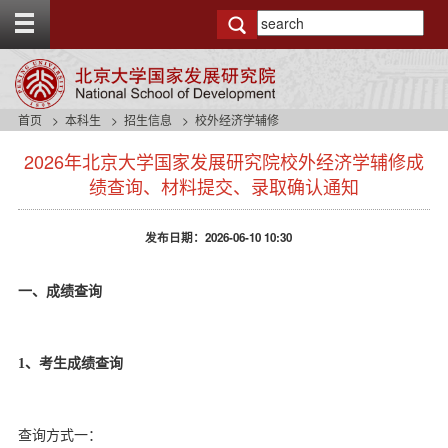
T
o
g
g
l
e
首页
本科生
招生信息
校外经济学辅修
t
s
o
2026年北京大学国家发展研究院校外经济学辅修成
i
p
d
绩查询、材料提交、录取确认通知
b
e
a
n
r
发布日期：2026-06-10 10:30
a
v
b
一、成绩查询
a
c
k
g
1、考生成绩查询
r
o
u
查询方式一：
n