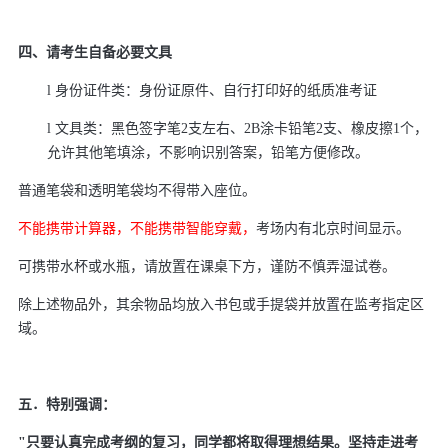
四、请考生自备必要文具
l
身份证件类：身份证原件、自行打印好的纸质准考证
l
文具类：黑色签字笔
2
支左右、
2B
涂卡铅笔
2
支、橡皮擦
1
个，
允许其他笔填涂，不影响识别答案，铅笔方便修改。
普通笔袋和透明笔袋均不得带入座位。
不能携带计算器，不能携带智能穿戴，
考场内有北京时间显示。
可携带水杯或水瓶，请放置在课桌下方，谨防不慎弄湿试卷。
除上述物品外，其余物品均放入书包或手提袋并放置在监考指定区
域。
五．特别强调：
"
只要认真完成考纲的复习，同学都将取得理想结果。坚持走进考