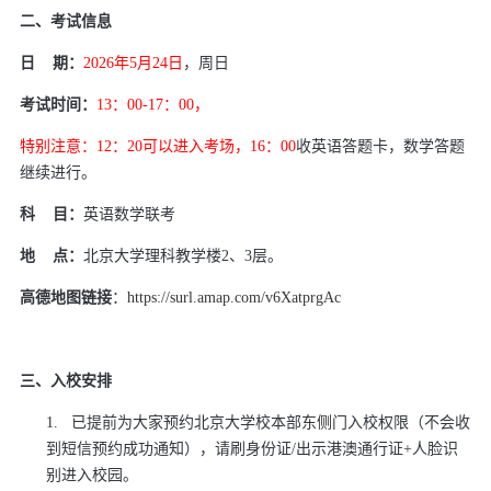
d
二、考试信息
日
期：
2026
年
5
月
24
日
，周日
考试时间：
13
：
00-17
：
00
，
特别注意：
12
：
20
可以进入考场，
16
：
00
收英语答题卡，数学答题
继续进行。
科
目：
英语数学联考
地
点：
北京大学理科教学楼
2
、
3
层。
高德地图链接
：
https://surl.amap.com/v6XatprgAc
三、入校安排
1.
已提前为大家预约北京大学校本部
东侧门
入校权限（不会收
到短信预约成功通知），请刷身份证
/
出示港澳通行证
+
人脸识
别进入校园。