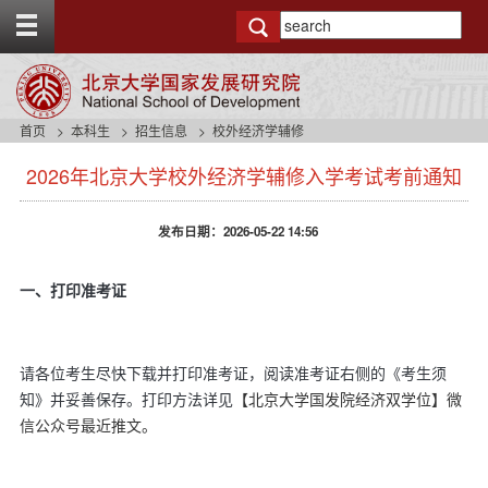
T
o
g
g
l
e
首页
本科生
招生信息
校外经济学辅修
t
s
o
2026年北京大学校外经济学辅修入学考试考前通知
i
p
d
b
e
a
发布日期：2026-05-22 14:56
n
r
a
v
一、打印准考证
b
a
c
k
请各位考生尽快下载并打印准考证，阅读准考证右侧的《考生须
g
知》并妥善保存。打印方法详见
【北京大学国发院经济双学位】微
r
信公众号最近推文。
o
u
n