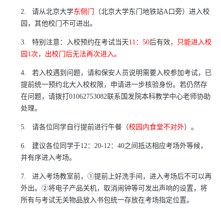
2.
请从北京大学
东侧门
（北京大学东门地铁站
A
口旁）进入校
园，其他校门不可进出。
3.
特别注意：入校预约在考试当天
11
：
50
后有效
，只能进入校
园
1
次，出校门后无法再次进入。
4.
若入校遇到问题，请和保安人员说明需要入校参加考试，已
提前统一预约北大入校权限，申请进一步核验身份。若仍然存
在问题，请拨打
01062753082
联系国发院本科教学中心老师协助
处理。
5.
请各位同学自行提前进行午餐（
校园内食堂不对外
）。
6.
建议各位同学于
12
：
20-12
：
40
之间抵达相应考场外等候，
并有序进入考场。
7.
进入考场教室前，①提前上好洗手间，进入考场后不可以再
外出。②将电子产品关机，取消闹钟等可发出声响的设置，将
所有与考试无关物品放入书包统一存放在考场指定位置。