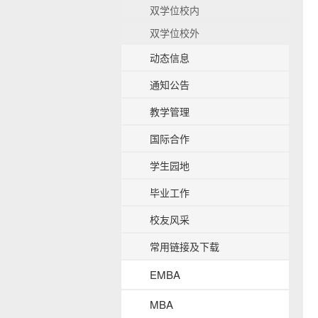
双学位校内
b
a
双学位校外
c
k
动态信息
g
r
通知公告
o
u
教学管理
n
国际合作
d
学生园地
毕业工作
校友风采
常用链接及下载
EMBA
MBA