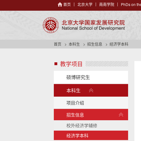
首页
北京大学
南南学院
PhDs on the
首页
本科生
招生信息
经济学本科
教学项目
s
i
d
硕博研究生
e
展
n
本科生
开
a
/
v
项目介绍
h
收
展
e
招生信息
起
开
a
/
校外经济学辅修
d
收
e
经济学本科
起
r