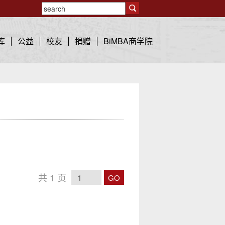
库
公益
校友
捐赠
BiMBA商学院
共
1
页
GO