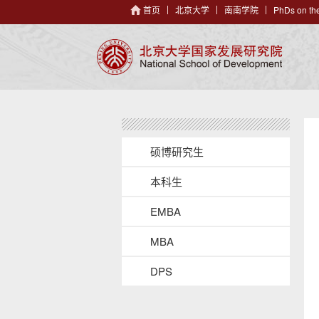
首页
北京大学
南南学院
PhDs on the
s
i
硕博研究生
d
e
本科生
n
a
v
EMBA
h
e
MBA
a
d
DPS
e
r
s
b