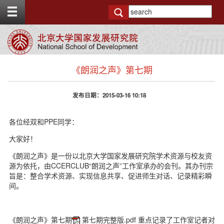
T
o
g
g
l
e
s
t
《朗润之声》第七期
i
o
d
p
e
b
发布日期：2015-03-16 10:18
n
a
a
r
v
各位经双和PPE同学：
b
大家好！
a
c
《朗润之声》是一份以北京大学国家发展研究院学术资源与校友资
k
源为依托，由CCERCLUB“朗润之声”工作室承办的会刊。其办刊宗
g
旨是：整合学术资源、实现信息共享、促进师生对话、记录精彩瞬
r
间。
o
u
n
d
《朗润之声》第七期
第七期完整版.pdf
重点记录了工作室记者对