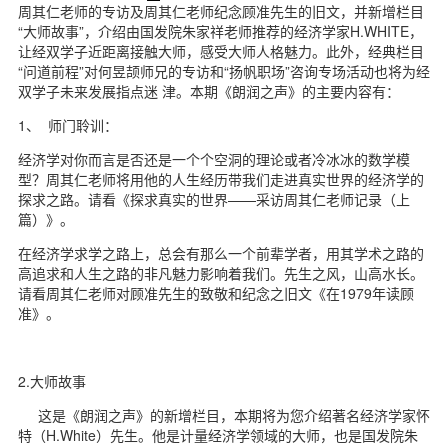
周其仁老师的专访及周其仁老师纪念顾准先生的旧文，并新增栏目
“大师故事”，介绍由国发院朱家祥老师推荐的经济学家H.WHITE，
让经双学子近距离接触大师，感受大师人格魅力。此外，经典栏目
“问道前程”对何昱颉师兄的专访和“扬帆职场”咨询专场活动也将为经
双学子未来发展指点迷 津。本期《朗润之声》的主要内容有：
1、 师门聆训：
经济学对你而言是否还是一个个空洞的理论或者冷冰冰的数学模
型？周其仁老师将用他的人生经历带我们走进真实世界的经济学的
探求之路。请看《探求真实的世界——采访周其仁老师记录（上
篇）》。
在经济学求学之路上，总会有那么一个前辈学者，用其学术之路的
高追求和人生之路的非凡魅力影响着我们。先生之风，山高水长。
请看周其仁老师对顾准先生的致敬和纪念之旧文《在1979年读顾
准》。
2.大师故事
这是《朗润之声》的新增栏目，本期将为您介绍著名经济学家怀
特（H.White）先生。他是计量经济学领域的大师，也是国发院朱