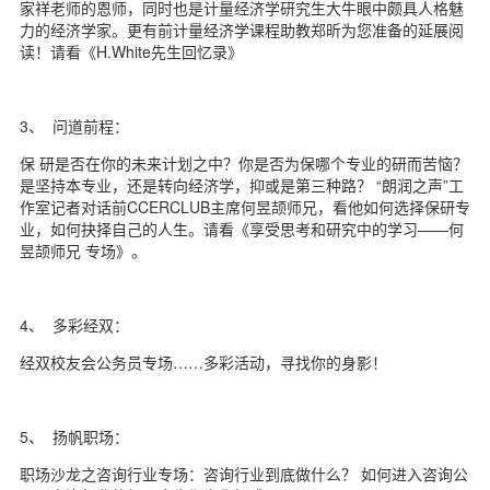
家祥老师的恩师，同时也是计量经济学研究生大牛眼中颇具人格魅
力的经济学家。更有前计量经济学课程助教郑昕为您准备的延展阅
读！请看《H.White先生回忆录》
3、 问道前程：
保 研是否在你的未来计划之中？你是否为保哪个专业的研而苦恼？
是坚持本专业，还是转向经济学，抑或是第三种路？ “朗润之声”工
作室记者对话前CCERCLUB主席何昱颉师兄，看他如何选择保研专
业，如何抉择自己的人生。请看《享受思考和研究中的学习——何
昱颉师兄 专场》。
4、 多彩经双：
经双校友会公务员专场……多彩活动，寻找你的身影！
5、 扬帆职场：
职场沙龙之咨询行业专场：咨询行业到底做什么？ 如何进入咨询公