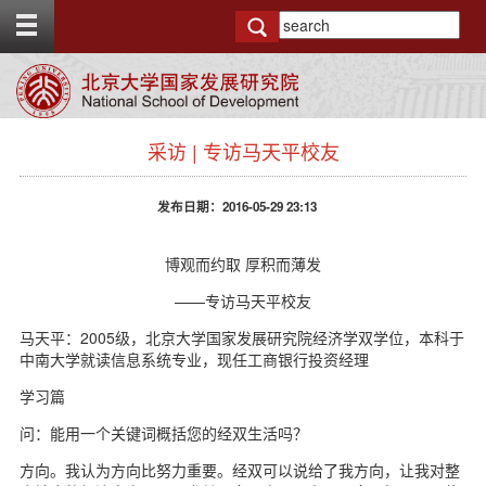
T
o
g
g
l
e
s
t
采访 | 专访马天平校友
i
o
d
p
e
b
发布日期：2016-05-29 23:13
n
a
a
r
v
博观而约取 厚积而薄发
b
——专访马天平校友
a
c
马天平：2005级，北京大学国家发展研究院经济学双学位，本科于
k
中南大学就读信息系统专业，现任工商银行投资经理
g
r
学习篇
o
u
问：能用一个关键词概括您的经双生活吗？
n
方向。我认为方向比努力重要。经双可以说给了我方向，让我对整
d