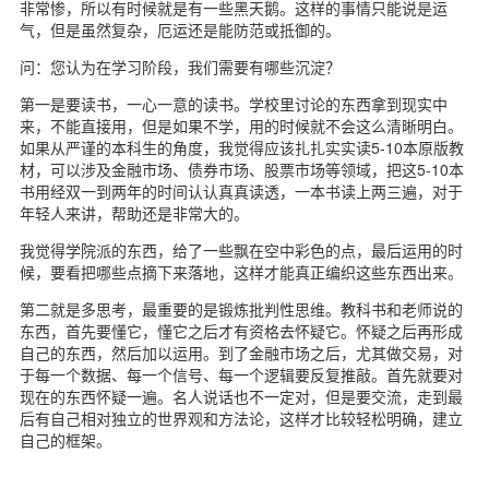
非常惨，所以有时候就是有一些黑天鹅。这样的事情只能说是运
气，但是虽然复杂，厄运还是能防范或抵御的。
问：您认为在学习阶段，我们需要有哪些沉淀？
第一是要读书，一心一意的读书。学校里讨论的东西拿到现实中
来，不能直接用，但是如果不学，用的时候就不会这么清晰明白。
如果从严谨的本科生的角度，我觉得应该扎扎实实读5-10本原版教
材，可以涉及金融市场、债券市场、股票市场等领域，把这5-10本
书用经双一到两年的时间认认真真读透，一本书读上两三遍，对于
年轻人来讲，帮助还是非常大的。
我觉得学院派的东西，给了一些飘在空中彩色的点，最后运用的时
候，要看把哪些点摘下来落地，这样才能真正编织这些东西出来。
第二就是多思考，最重要的是锻炼批判性思维。教科书和老师说的
东西，首先要懂它，懂它之后才有资格去怀疑它。怀疑之后再形成
自己的东西，然后加以运用。到了金融市场之后，尤其做交易，对
于每一个数据、每一个信号、每一个逻辑要反复推敲。首先就要对
现在的东西怀疑一遍。名人说话也不一定对，但是要交流，走到最
后有自己相对独立的世界观和方法论，这样才比较轻松明确，建立
自己的框架。