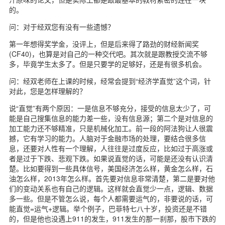
的。
问：对于经双您有没有一些遗憾？
第一年想得奖学金，没评上，但是后来得了路劲的财经新闻奖
(CF40)，也算是对自己的一种交代吧。其次就是跟教授交流不够
多，毕竟学生太多了。但是只要学的足够好，还是有很多机会。
问：经双老师在上课的时候，经常会提到“经济学直觉”这个词，针
对此，您是怎样理解的？
说“直觉”有两个原因：一是信息不够充分，接受的信息太少了，可
能是自己搜集信息的能力差一些，没有信息源；第二个是对信息的
加工能力还不够精准，只是机械化加工。前一段的阿法狗让人很震
撼，它有学习的能力。人脑对于金融市场的处理，要结合很多信
息，还要对人性有一个理解，人往往是过度反应，比如过于高涨或
者是过于下跌、悲观下跌。如果说直觉的话，可能是还没有认识清
楚。比如要得到一些具体信号，美国经济怎么样，黄金怎么样，石
油怎么样，2013年怎么样。首先要对信息非常清楚，第二是要对他
们的变动关系也有自己的逻辑。这样就会直觉少一点，逻辑、数据
多一些。但是不管怎么说，每个人都需要运气的，非要说的话，可
能直觉=运气+逻辑。举个例子，巴菲特七八十岁，投资还是不错
的，但是他也没遇上911的发生，911发生的那一刹那，股市下跌的