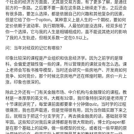
个社会的经济方方面面，尤其是交易方面，有了更多了解，是通往
前方的一条路。之后要不要一直在这条路上继续走下去，之后还会
有很多路，要怎么选择，都是依据自己的兴趣和其他复杂的因素，
但是它给了你一个option。某种意义上是人生的一个期权，要如何
定价依赖于波动率、执行期限等。人最怕的是没选择，经双多给了
你一个选择，它与我的人生是相辅相成的，虽不能说其绝对的影响
了我的人生轨迹，但相关系数一定在0.5以上。
问：当年对经双的记忆有哪些？
印象比较深的课程是产业组织和信息经济学。因为之前学的是理
科，会偏爱逻辑性强一些的课，所以管理类的课就没有怎么选。课
上老师会写板书推导模型，当时还会研究一些房地产、开发商如何
竞争、如何竞价，那个时候北京房地产还在辉煌时期，房价一片上
涨，印象也很深的。
除此之外还有一门有关金融市场、中介机构与金融理论的课程。教
材是一本厚厚的英文书，大概有32章，我印象特别深的是老师用了
十节课就讲完了，每堂课前面都要拿十分钟做quiz。当时学的过程
很痛苦，我也怨声载道，但是觉得很有用，因为当你踏实跟下来之
后，就相当于把这个分支学完了，再去搞金融类的话，基础就非常
牢固。这些知识对我后来读博都是有很大帮助的，博士的paper都
是在那个基础上的延伸，做一些模型的优化，或者找一些早期的原
汁原味的论文，但是实际上都是跟最基本的教材紧密的连在一块