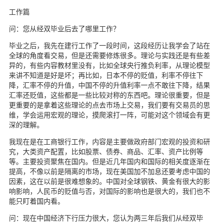
工作篇
问：您从经双毕业后去了哪里工作？
毕业之后，我先在建行工作了一段时间，这段经历让我学会了站在
全球的角度看交易，但是还需要修炼很多。理论与实践还是有些差
异的，有些内容教材里没有，比如全球央行推负利率，从理论模型
来讲不知道是好是坏；再比如，日本不停的贬值，利率不停往下
降，汇率不停的升值，中国不停的升值利率一点不敢往下降，结果
汇率还贬值，这些都是一些比较对称的东西吧。理论很重要，但是
更重要的是拿着这些理论的点去市场上交易，我们要有交易员的思
维，学会运用宏观的理论，摸爬滚打一阵，可能对这个领域会有更
深的理解。
我现在是在工商银行工作，内容是主要做政府部门宏观的投资和研
究，大类资产配置，比如股票、债券、商品、汇率、资产比例等
等。主要投资聚焦在国内。但是近几年国内和国际的相关度逐渐在
提高，不像以前是隔离的市场，现在美国加不加息还要考虑中国的
因素，这在以前是很难想象的。中国对全球钢铁、黄金有很大的影
响影响，人民币的贬值与否，对国际的影响也是很大的，我们也不
能只盯着国内看。
问：现在中国经济下行压力很大，您认为两三年后我们从经双毕