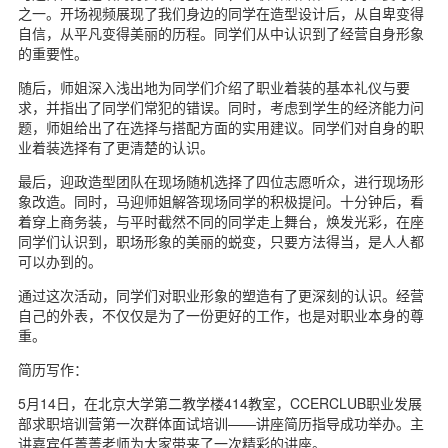
之一。开场视频展现了我们身边的同学在造型设计后，从自卑变得
自信，从平凡变得美丽的历程。同学们从中认识到了经营自身形象
的重要性。
随后，师姐深入浅出地为同学们介绍了职业着装的基本礼仪与要
求，并指出了同学们常犯的错误。同时，考虑到学生的经济能力问
题，师姐给出了在选择与搭配方面的实用建议。同学们对自身的职
业着装选择有了更清楚的认识。
最后，迎政造型团队在现场随机选择了四位志愿听众，进行现场形
象改造。同时，马迎师姐解答现场同学的积极提问。十分钟后，看
着穿上商务装，与平时截然不同的同学走上舞台，焕发光彩，在座
同学们认识到，职场形象的美丽的蜕变，只要方法得当，是人人都
可以办到的。
通过这次活动，同学们对职业形象的塑造有了更深刻的认识。经营
自己的外表，不仅仅是为了一份更好的工作，也是对职业本身的尊
重。
简历写作：
5月14日，在北京大学第二教学楼414教室，CCERCLUB职业发展
部求职培训营第一次群体面试培训——讲座简历指导成功举办。主
讲嘉宾任菁菁老师为大家带来了一次精彩的讲座。