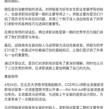
越办越好。
随后是刘治敏师姐的讲话。刘师姐是为好优女生职业发展学院创始
人，也是求职培训营第一期的主要导师之一。师姐主要向营员们介
绍了简历书写中存在的问题，并用三个例子深入浅出地告诉了同学
们求职中的各种技巧与选择的重要性。
在两位导师的讲话后，两位求职训练营第一期的优秀学员为我们讲
述了他们的感受与体会。
最后，迎政商务女装创始人马迎师姐为活动完美收官。师姐为同学
们介绍了一些面试中的着装打扮的基础知识，让我们意识到了外表
与一台的重要性。
通过开营仪式，营员们对求职培训营有了更深的理解，同时也认识
了三位优秀的导师，在求职道路上更加明确了自己的方向。
着装指导：
4月24日，在北京大学图书馆南配殿中，CCERCLUB职业发展部求
职培训营第一次讲座暨图书馆公开课——the first suit职业装讲座成
功举办。主讲嘉宾马迎师姐，与迎政上午女装的造型设计团队，为
大家带来了一次精彩的活动。
马迎师姐是迎政商务女装的创始人，求职培训营第二期的主要导师