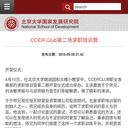
T
o
g
g
l
e
s
t
CCER Club第二场求职培训营
i
o
d
p
e
b
发布日期：2016-05-29 21:42
n
a
a
r
v
开营仪式：
b
4月10日，在北京大学朗润园和众楼小教室中，CCERCLUB职业发
a
展部的求职培训营第二期开营仪式成功举办。主讲嘉宾于宁师兄，
c
刘治敏师姐与马迎师姐为营员们答疑解惑，做了精彩的演讲。
k
g
于宁师兄现任恒天财富投资管理公司投资顾问，也是求职培训营的
r
创始人之一。师兄结合自身的经历，说明了求职培训的意义与宗
o
旨。他谈到，一起讨论面试的面试，不但可以熟悉面试的方法，还
u
可以在发现他人的亮点与不足的同时更加了解自己，秉承回馈与帮
n
助的想法，师兄为同学们搭建了这样一个求职训练平台，并祝愿其
d