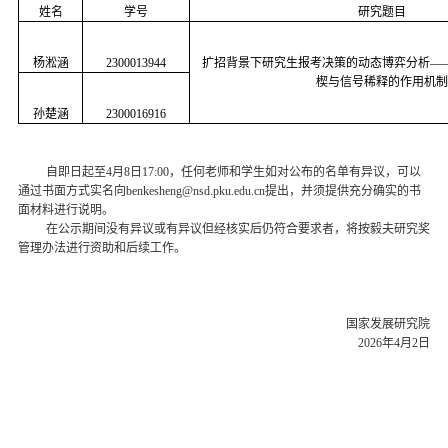
d
姓名
学号
研究题目
杨淞涵
2300013944
扩招背景下研究生报考决策的动态博弈分析—
楔与信号稀释的作用机制
孙楚涵
2300016916
自即日起至4月8日17:00，任何老师和学生如对公布的名单有异议，可以
通过书面方式实名向benkesheng@nsd.pku.edu.cn提出，并须提供充分确实的书
面材料进行说明。
在公示期间没有异议或有异议但经核实后仍符合要求者，将按毅夫研究奖
管理办法进行资助和后续工作。
国家发展研究院
2026年4月2日