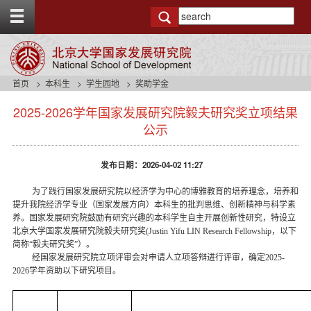
T
o
g
g
l
e
首页
本科生
学生园地
奖助学金
t
s
o
2025-2026学年国家发展研究院毅夫研究奖立项结果
i
p
d
公示
b
e
a
n
r
发布日期：2026-04-02 11:27
a
v
为了践行国家发展研究院以经济学为中心的博雅教育的培养理念，培养和
b
提升我院经济学专业（国家发展方向）本科生的批判思维、创新精神与科学素
a
养。国家发展研究院鼓励有研究兴趣的本科学生自主开展创新性研究，特设立
c
北京大学国家发展研究院毅夫研究奖(Justin Yifu LIN Research Fellowship，以下
k
简称“毅夫研究奖”）。
g
经国家发展研究院立项评审会对申请人立项答辩进行评审，确定2025-
r
2026学年资助以下研究项目。
o
u
n